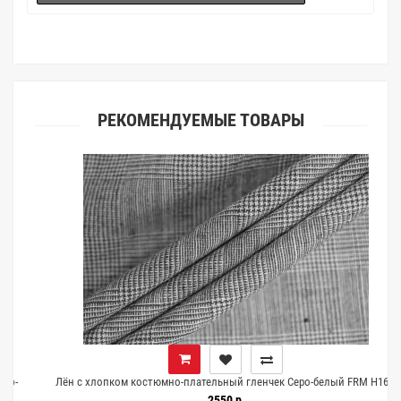
(ателье), то данная услуга поможет Вам улучшить работу с
клиентами.
РЕКОМЕНДУЕМЫЕ ТОВАРЫ
Лён с хлопком костюмно-плательный гленчек Серо-белый FRM H16/2
G50 14052671
2550 р.