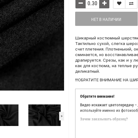
НЕТ В НАЛИЧИИ
Шикарный костюмный шерстяно
Тактильно сухой, слегка шеро
счет плетения. Плотненький, о
сминается, но восстанавливае
драпируется. Срезы, как и у 
как для костюма, на теплые р
деликатный.
!!!ОБРАТИТЕ ВНИМАНИЕ НА ШИР
Обратите внимание!
Видео искажает цветопередачу –
используйте именно их фотоизоб
>
Зачем заказывать образец?
Мы делаем все возможное, чтобы
Мы осматриваем и фотографируем