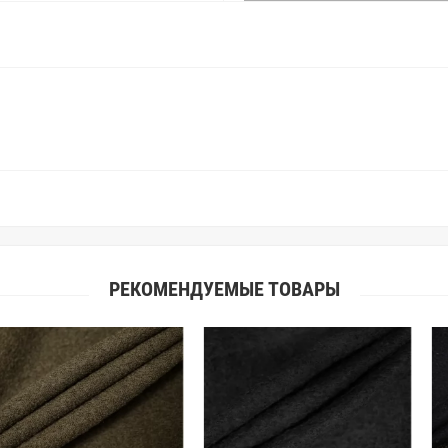
находить только правильные цве
старания, мы не можем гарантиро
простого факта: различия в цве
слишком велики для однозначног
поэтому мы предлагаем вам заказ
Вы занимаетесь индивидуальным 
улучшить работу с клиентами.
РЕКОМЕНДУЕМЫЕ ТОВАРЫ