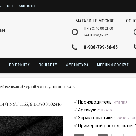
ы
Опт
Контакты
МАГАЗИН В МОСКВЕ
ОСНО
ПН-ВС: 10:00-21:00
НЕЙ
Без выходных
И
8-906-799-56-65
Ю
ПО ПРИНТУ
ПО ЦВЕТУ
ФУРНИТУРА
МЕРНЫЙ ЛОСКУТ
ной костюмный Черный NST H55/6 DD70 7102416
Производитель:
Италия
NST H55/6 DD70 7102416
Артикул:
7102416
Характеристики:
Состав 10
Примерный расход ткани: