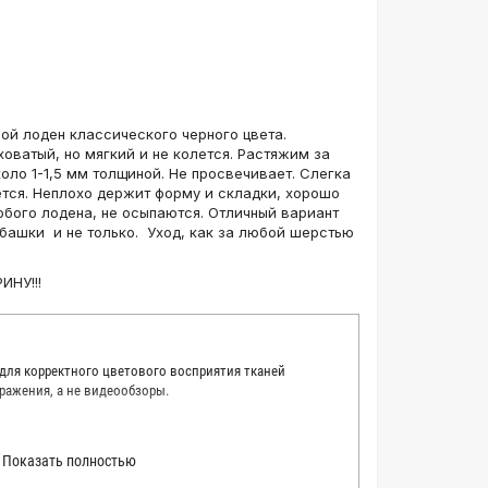
й лоден классического черного цвета.
ховатый, но мягкий и не колется. Растяжим за
коло 1-1,5 мм толщиной. Не просвечивает. Слегка
тся. Неплохо держит форму и складки, хорошо
любого лодена, не осыпаются. Отличный вариант
убашки и не только. Уход, как за любой шерстью
ИНУ!!!
 для корректного цветового восприятия тканей
ражения, а не видеообзоры.
 точно описать цвет каждой ткани из нашего каталога.
Показать полностью
 каждую ткань в естественном свете, стараемся