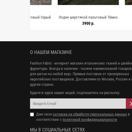
пальтовый Серый
Лоден шерстяной пальтовый Тёмно-
Лоден шерст
11042607
зеленый IDT H55/4 EE20 20112549
пальтовый Тём
 р.
3900 р.
36
H55/4 CC
О НАШЕМ МАГАЗИНЕ
Fashion Fabric - интернет магазин итальянских тканей и швей
фурнитуры. Всегда в наличии - тысячи наименований товаров
для шитья на любой вкус. Прямые поставки от проверенных
европейских поставщиков. Доставляем по Москве, России и 
другие страны.
Будьте в курсе наших акций, подпишитесь на рассылку:
Даю свое
согласие на обработку персональных данных
в
соответствии с
политикой конфиденциальности
МЫ В СОЦИАЛЬНЫХ СЕТЯХ