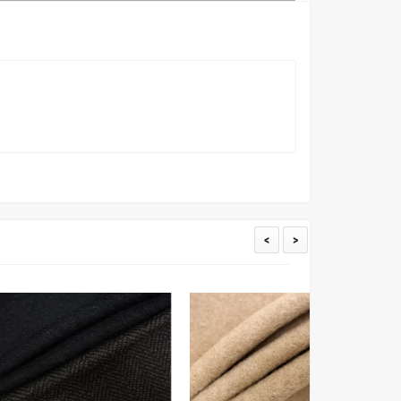
товые условия и описания. Но несмотря на наши
вать точное соответствие цветов из-за одного
товых настройках мониторов или мобильных дисплеев
о определения какого-либо цветового оттенка. Именно
ать образец перед покупкой любой ткани. Также если
пошивом (ателье), то данная услуга поможет Вам
<
>