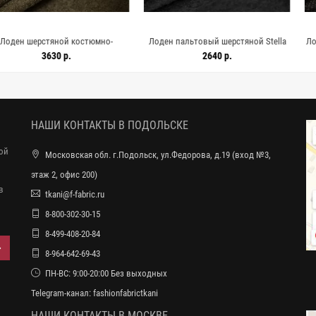
яной костюмно-
Лоден пальтовый шерстяной Stella
Лоден пальтовы
но-болотный IDT
McCartney Чёрный H53 STU1 29082503
Черно-коричн
30 р.
2640 р.
3
60 20112548
18
НАШИ КОНТАКТЫ В ПОДОЛЬСКЕ
ной
Московская обл. г.Подольск, ул.Федорова, д.19 (вход №3,
этаж 2, офис 200)
в
tkani@f-fabric.ru
8-800-302-30-15
8-499-408-20-84
8-964-642-69-43
ПН-ВС: 9:00-20:00 Без выходных
Telegram-канал:
fashionfabrictkani
НАШИ КОНТАКТЫ В МОСКВЕ