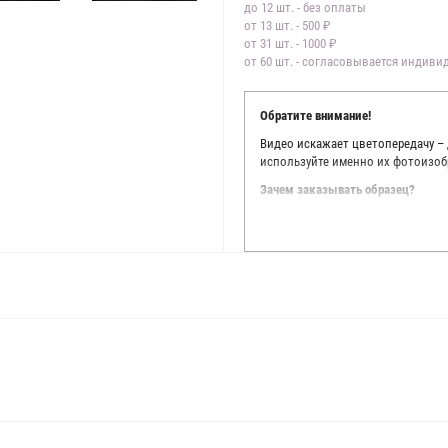
до 12 шт. - без оплаты
от 13 шт. - 500 ₽
от 31 шт. - 1000 ₽
от 60 шт. - согласовывается индив
Обратите внимание!
Видео искажает цветопередачу –
используйте именно их фотоизоб
Зачем заказывать образец?
Мы делаем все возможное, чтобы
Мы осматриваем и фотографируем
находить только правильные цве
старания, мы не можем гарантиро
простого факта: различия в цве
слишком велики для однозначног
поэтому мы предлагаем вам заказ
Вы занимаетесь индивидуальным 
улучшить работу с клиентами.