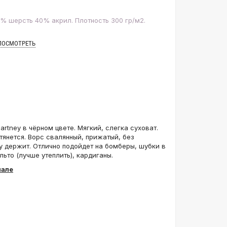
0% шерсть 40% акрил. Плотность 300 гр/м2.
ПОСМОТРЕТЬ
artney в чёрном цвете. Мягкий, слегка суховат.
тянется. Ворс свалянный, прижатый, без
у держит. Отлично подойдет на бомберы, шубки в
ьто (лучше утеплить), кардиганы.
нале