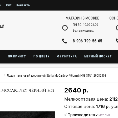
ы
Опт
Контакты
МАГАЗИН В МОСКВЕ
ОСНО
ПН-ВС: 10:00-21:00
НЕЙ
Без выходных
И
8-906-799-56-65
Ю
ПО ПРИНТУ
ПО ЦВЕТУ
ФУРНИТУРА
МЕРНЫЙ ЛОСКУТ
о
Лоден пальтовый шерстяной Stella McCartney Чёрный H53 STU1 29082503
2640 р.
 MCCARTNEY ЧЁРНЫЙ H53
Мелкооптовая цена:
2112
Оптовая цена:
1716 р.
ус
Производитель:
Италия