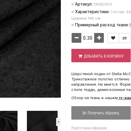
Артикул:
29082503
Характеристики:
Состав: 6
Ширина 146 см.
Примерный расход ткани:
ДОБАВИТЬ В КОРЗИНУ
Шерстяной лоден от Stella McC
Трикотажное полотно отлично 
направления. Не мнется. Форм
стиле тедди, демисезонные пал
Обзор на ткань в нашем
тг-ка
Получить образец
>
Подготовка образцов: