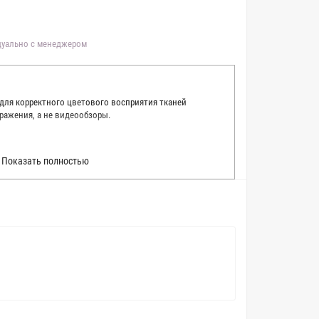
идуально с менеджером
 для корректного цветового восприятия тканей
ражения, а не видеообзоры.
 точно описать цвет каждой ткани из нашего каталога.
Показать полностью
 каждую ткань в естественном свете, стараемся
товые условия и описания. Но несмотря на наши
вать точное соответствие цветов из-за одного
товых настройках мониторов или мобильных дисплеев
о определения какого-либо цветового оттенка. Именно
ать образец перед покупкой любой ткани. Также если
пошивом (ателье), то данная услуга поможет Вам