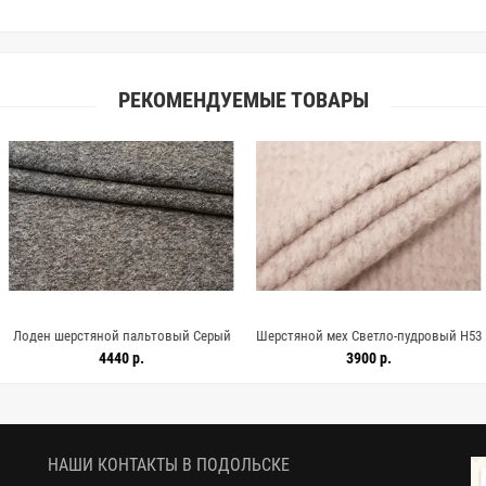
РЕКОМЕНДУЕМЫЕ ТОВАРЫ
й пальтовый Серый
Шерстяной мех Светло-пудровый H53
Трикотаж ше
0 11042607
DD50 11042606
Серый H5
40 р.
3900 р.
НАШИ КОНТАКТЫ В ПОДОЛЬСКЕ