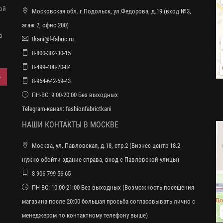
ной
Московская обл. г.Подольск, ул.Федорова, д.19 (вход №3,
этаж 2, офис 200)
в
tkani@f-fabric.ru
8-800-302-30-15
8-499-408-20-84
8-964-642-69-43
ПН-ВС: 9:00-20:00 Без выходных
Telegram-канал:
fashionfabrictkani
НАШИ КОНТАКТЫ В МОСКВЕ
Москва, ул. Павловская, д.18, стр.2 (Бизнес-центр 18.2 -
нужно обойти здание справа, вход с Павловской улицы)
8-906-799-56-65
ПН-ВС: 10:00-21:00 Без выходных (Возможность посещения
магазина после 20:00 большая просьба согласовывать лично с
менеджером по контактному телефону выше)