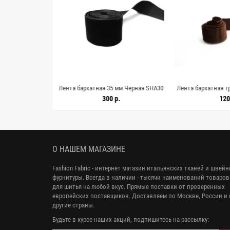
мм Черная SHС30
Лента бархатная 35 мм Черная SHA30
Лента бархатная т
34
17022633
Коричневая S
.
300 р.
120
О НАШЕМ МАГАЗИНЕ
Fashion Fabric - интернет магазин итальянских тканей и швей
фурнитуры. Всегда в наличии - тысячи наименований товаров
для шитья на любой вкус. Прямые поставки от проверенных
европейских поставщиков. Доставляем по Москве, России и 
другие страны.
Будьте в курсе наших акций, подпишитесь на рассылку: