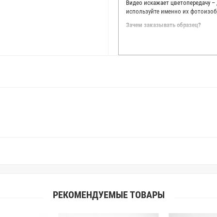
Видео искажает цветопередачу –
используйте именно их фотоизоб
Зачем заказывать образец?
Мы делаем все возможное, чтобы
Мы осматриваем и фотографируем
находить только правильные цве
старания, мы не можем гарантиро
простого факта: различия в цве
слишком велики для однозначног
поэтому мы предлагаем вам заказ
Вы занимаетесь индивидуальным 
улучшить работу с клиентами.
РЕКОМЕНДУЕМЫЕ ТОВАРЫ