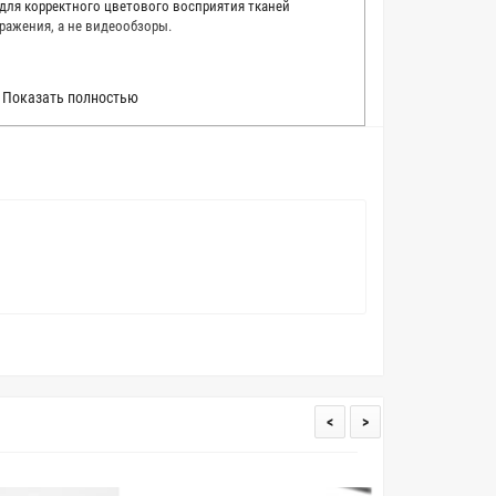
 для корректного цветового восприятия тканей
ражения, а не видеообзоры.
 точно описать цвет каждой ткани из нашего каталога.
Показать полностью
 каждую ткань в естественном свете, стараемся
товые условия и описания. Но несмотря на наши
вать точное соответствие цветов из-за одного
товых настройках мониторов или мобильных дисплеев
о определения какого-либо цветового оттенка. Именно
ать образец перед покупкой любой ткани. Также если
пошивом (ателье), то данная услуга поможет Вам
<
>