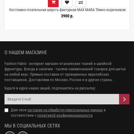
Костюмно-плательная шерсть фактурная MAX MARA Тёмно-коричневая
DJ Н59/1 HH50 25052615
3900 р.
О НАШЕМ МАГАЗИНЕ
Fashion Fabric - интернет магазин итальянских тканей и швейной
фурнитуры. Всегда в наличии - тысячи наименований товаров для шитья
на любой вкус. Прямые поставки от проверенных европейских
поставщиков. Доставляем по Москве, России и в другие страны.
Будьте в курсе наших акций, подпишитесь на рассылку:
Даю свое
согласие на обработку персональных данных
в
соответствии с
политикой конфиденциальности
МЫ В СОЦИАЛЬНЫХ СЕТЯХ