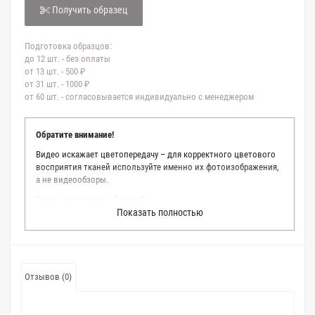
Получить образец
Подготовка образцов:
до 12 шт. - без оплаты
от 13 шт. - 500 ₽
от 31 шт. - 1000 ₽
от 60 шт. - согласовывается индивидуально с менеджером
Обратите внимание!
Видео искажает цветопередачу – для корректного цветового
восприятия тканей используйте именно их фотоизображения,
а не видеообзоры.
Зачем заказывать образец?
Показать полностью
Мы делаем все возможное, чтобы точно описать цвет каждой
ткани из нашего каталога. Мы осматриваем и фотографируем
каждую ткань в естественном свете, стараемся находить
только правильные цветовые условия и описания. Но
несмотря на наши старания, мы не можем гарантировать
Отзывов (0)
точное соответствие цветов из-за одного простого факта:
различия в цветовых настройках мониторов или мобильных
дисплеев слишком велики для однозначного определения