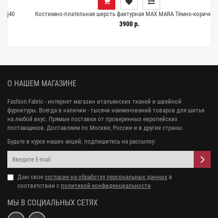
Костюмно-плательная шерсть фактурная MAX MARA Тёмно-коричневая
DJ Н59/1 HH50 25052615
3900 р.
О НАШЕМ МАГАЗИНЕ
Fashion Fabric - интернет магазин итальянских тканей и швейной
фурнитуры. Всегда в наличии - тысячи наименований товаров для шитья
на любой вкус. Прямые поставки от проверенных европейских
поставщиков. Доставляем по Москве, России и в другие страны.
Будьте в курсе наших акций, подпишитесь на рассылку:
Даю свое
согласие на обработку персональных данных
в
соответствии с
политикой конфиденциальности
МЫ В СОЦИАЛЬНЫХ СЕТЯХ