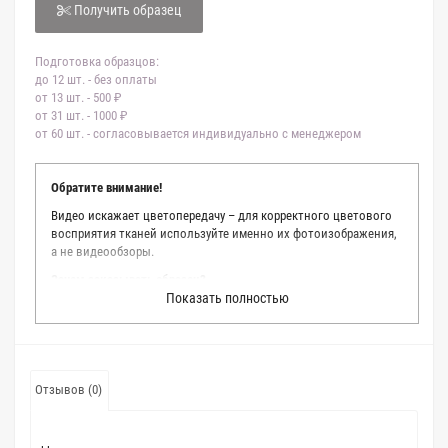
Получить образец
Подготовка образцов:
до 12 шт. - без оплаты
от 13 шт. - 500 ₽
от 31 шт. - 1000 ₽
от 60 шт. - согласовывается индивидуально с менеджером
Обратите внимание!
Видео искажает цветопередачу – для корректного цветового
восприятия тканей используйте именно их фотоизображения,
а не видеообзоры.
Зачем заказывать образец?
Показать полностью
Мы делаем все возможное, чтобы точно описать цвет каждой
ткани из нашего каталога. Мы осматриваем и фотографируем
каждую ткань в естественном свете, стараемся находить
только правильные цветовые условия и описания. Но
несмотря на наши старания, мы не можем гарантировать
Отзывов (0)
точное соответствие цветов из-за одного простого факта:
различия в цветовых настройках мониторов или мобильных
дисплеев слишком велики для однозначного определения