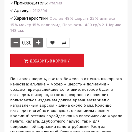
Производитель:
Италия
Артикул:
2112204
Характеристики:
Состав 48% шерсть 22% альпака
15% мохер 15% полиамид. Плотность~430 гр/м2. Ширина
148 см.
ДОБАВИТЬ В КОРЗИНУ
Пальтовая шерсть, светло-бежевого оттенка, шикарного
качества: альпака + мохер + шерсть + полиамид -
создают прекраснейшее сочетание, которое будет и
выглядеть шикарно, и греть прекрасно и позволит
пользоваться изделием долгое время. Материал с
направленным ворсом - длина около 5 мм. Красиво
выглядит в сгибах и складках, с красивым лоском.
Красивый оттенок подойдет как на классические модели
пальто, халата, двубортного пальто, так и для
современной вариации пальто-рубашки. Уход за
материалом деликатный. Рекомендуется химчистка.