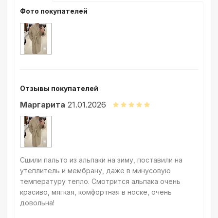
различия в цветовых настройках мониторов или мобильных
Фото покупателей
дисплеев слишком велики для однозначного определения
какого-либо цветового оттенка. Именно поэтому мы
предлагаем вам заказать образец перед покупкой любой
ткани. Также если Вы занимаетесь индивидуальным пошивом
(ателье), то данная услуга поможет Вам улучшить работу с
клиентами.
Отзывы покупателей
Маргарита
21.01.2026
Сшили пальто из альпаки на зиму, поставили на
утеплитель и мембрану, даже в минусовую
температуру тепло. Смотрится альпака очень
красиво, мягкая, комфортная в носке, очень
довольна!