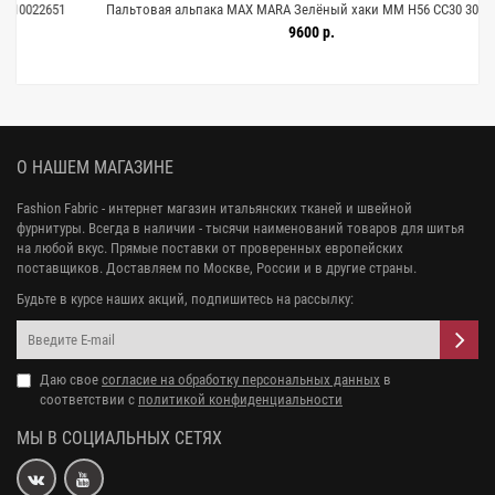
1
Пальтовая альпака MAX MARA Зелёный хаки MM H56 CC30 30092515
9600 р.
О НАШЕМ МАГАЗИНЕ
Fashion Fabric - интернет магазин итальянских тканей и швейной
фурнитуры. Всегда в наличии - тысячи наименований товаров для шитья
на любой вкус. Прямые поставки от проверенных европейских
поставщиков. Доставляем по Москве, России и в другие страны.
Будьте в курсе наших акций, подпишитесь на рассылку:
Даю свое
согласие на обработку персональных данных
в
соответствии с
политикой конфиденциальности
МЫ В СОЦИАЛЬНЫХ СЕТЯХ