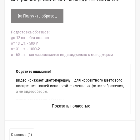
Получить образец
Подготовка образцов:
до 12 шт. - без оплаты
от 13 шт. - 500 ₽
от 31 шт. - 1000 ₽
от 60 шт. - согласовывается индивидуально с менеджером
Обратите внимание!
Видео искажает цветопередачу – для корректного цветового
восприятия тканей используйте именно их фотоизображения,
а не видеообзоры.
Зачем заказывать образец?
Показать полностью
Мы делаем все возможное, чтобы точно описать цвет каждой
ткани из нашего каталога. Мы осматриваем и фотографируем
каждую ткань в естественном свете, стараемся находить
только правильные цветовые условия и описания. Но
несмотря на наши старания, мы не можем гарантировать
Отзывов (1)
точное соответствие цветов из-за одного простого факта: