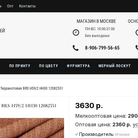
ы
Опт
Контакты
МАГАЗИН В МОСКВЕ
ОСНО
ПН-ВС: 10:00-21:00
НЕЙ
Без выходных
И
8-906-799-56-65
Ю
ПО ПРИНТУ
ПО ЦВЕТУ
ФУРНИТУРА
МЕРНЫЙ ЛОСКУТ
Терракотовая BRS H59/2 HH30 12082551
3630 р.
 H59/2 HH30 12082551
Мелкооптовая цена:
290
Оптовая цена:
2360 р.
у
Производитель:
Италия