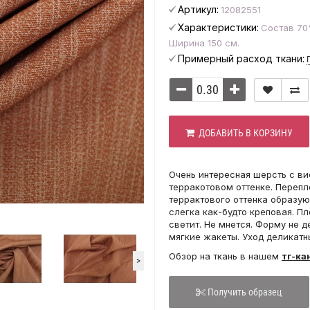
Артикул:
12082551
Характеристики:
Состав 70
Ширина 150 см.
Примерный расход ткани:
ДОБАВИТЬ В КОРЗИНУ
Очень интересная шерсть с ви
терракотовом оттенке. Перепл
террактового оттенка образую
слегка как-будто креповая. Пл
светит. Не мнется. Форму не 
мягкие жакеты. Уход деликатн
Обзор на ткань в нашем
тг-ка
>
Получить образец