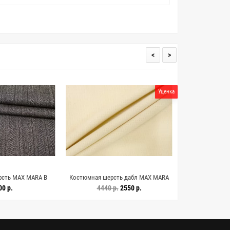
<
>
Уценка
рсть MAX MARA В
Костюмная шерсть дабл MAX MARA
Костюмная шерс
ричневая DJ H60\4
Сливочная DJ H001 EE44 25052613
зелёная CVC H
00 р.
4440 р.
2550 р.
3
25052614