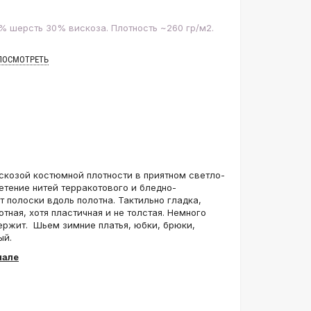
% шерсть 30% вискоза. Плотность ~260 гр/м2.
ПОСМОТРЕТЬ
скозой костюмной плотности в приятном светло-
етение нитей терракотового и бледно-
т полоски вдоль полотна. Тактильно гладка,
отная, хотя пластичная и не толстая. Немного
держит. Шьем зимние платья, юбки, брюки,
ый.
нале