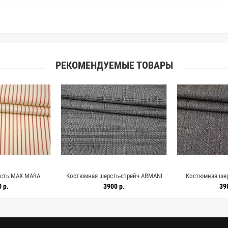
РЕКОМЕНДУЕМЫЕ ТОВАРЫ
сть MAX MARA
Костюмная шерсть-стрейч ARMANI
Костюмная ше
ю полоску DJ H62
Чёрно-серая DJ H59/4 HH60 25052616
полоску серо-ко
 р.
3900 р.
39
052625
HH40 