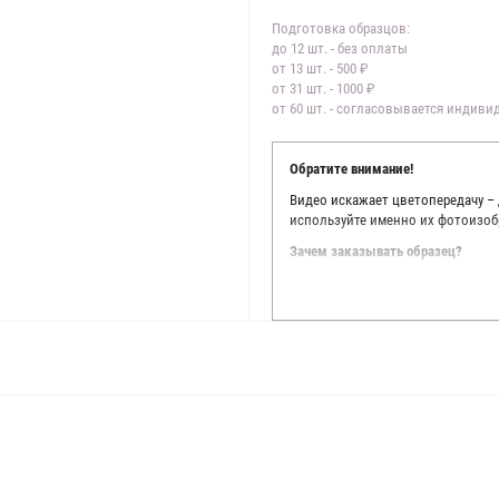
Подготовка образцов:
до 12 шт. - без оплаты
от 13 шт. - 500 ₽
от 31 шт. - 1000 ₽
от 60 шт. - согласовывается индив
Обратите внимание!
Видео искажает цветопередачу –
используйте именно их фотоизоб
Зачем заказывать образец?
Мы делаем все возможное, чтобы
Мы осматриваем и фотографируем
находить только правильные цве
старания, мы не можем гарантиро
простого факта: различия в цве
слишком велики для однозначног
поэтому мы предлагаем вам заказ
Вы занимаетесь индивидуальным 
улучшить работу с клиентами.