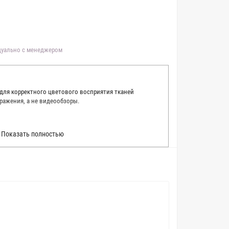
идуально с менеджером
 для корректного цветового восприятия тканей
ражения, а не видеообзоры.
 точно описать цвет каждой ткани из нашего каталога.
Показать полностью
 каждую ткань в естественном свете, стараемся
товые условия и описания. Но несмотря на наши
вать точное соответствие цветов из-за одного
товых настройках мониторов или мобильных дисплеев
о определения какого-либо цветового оттенка. Именно
ать образец перед покупкой любой ткани. Также если
пошивом (ателье), то данная услуга поможет Вам