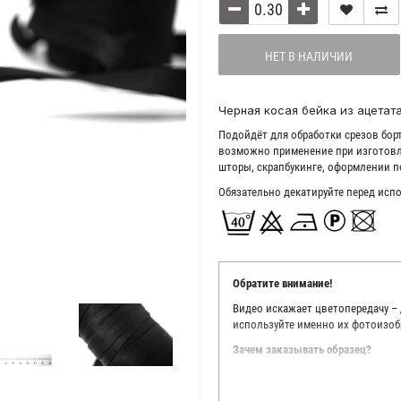
НЕТ В НАЛИЧИИ
Черная косая бейка из ацетата
Подойдёт для обработки срезов бор
возможно применение при изготовл
шторы, скрапбукинге, оформлении п
Обязательно декатируйте перед исп
Обратите внимание!
Видео искажает цветопередачу –
используйте именно их фотоизоб
Зачем заказывать образец?
Мы делаем все возможное, чтобы
Мы осматриваем и фотографируем