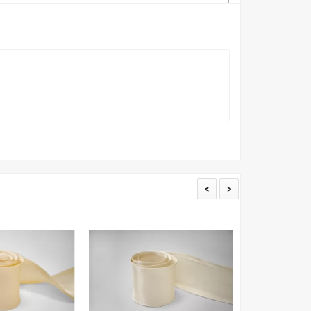
товые условия и описания. Но несмотря на наши
вать точное соответствие цветов из-за одного
товых настройках мониторов или мобильных дисплеев
о определения какого-либо цветового оттенка. Именно
ать образец перед покупкой любой ткани. Также если
пошивом (ателье), то данная услуга поможет Вам
<
>