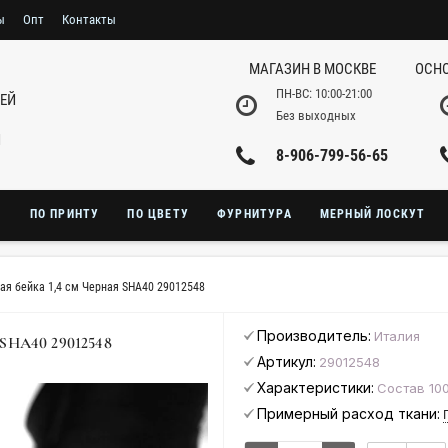
ы
Опт
Контакты
МАГАЗИН В МОСКВЕ
ОСНО
ПН-ВС: 10:00-21:00
НЕЙ
Без выходных
И
8-906-799-56-65
Ю
ПО ПРИНТУ
ПО ЦВЕТУ
ФУРНИТУРА
МЕРНЫЙ ЛОСКУТ
ая бейка 1,4 см Черная SHA40 29012548
Производитель:
Италия
HA40 29012548
Артикул:
29012548
Характеристики:
Состав 100
Примерный расход ткани: