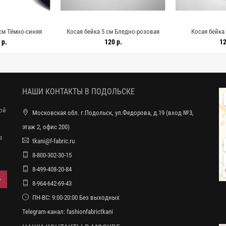
 см Тёмно-синяя
Косая бейка 5 см Бледно-розовая
Косая бейка 
19042656
SHB60/1 19042655
персиковая S
 р.
120 р.
12
НАШИ КОНТАКТЫ В ПОДОЛЬСКЕ
ной
Московская обл. г.Подольск, ул.Федорова, д.19 (вход №3,
этаж 2, офис 200)
в
tkani@f-fabric.ru
8-800-302-30-15
8-499-408-20-84
8-964-642-69-43
ПН-ВС: 9:00-20:00 Без выходных
Telegram-канал:
fashionfabrictkani