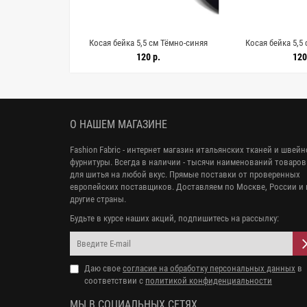
Тёмно-зелёная
Косая бейка 5,5 см Тёмно-синяя
Косая бейка 5,5
042658
SHB60/1 19042657
SHB60/1 
.
120 р.
120
О НАШЕМ МАГАЗИНЕ
Fashion Fabric - интернет магазин итальянских тканей и швей
фурнитуры. Всегда в наличии - тысячи наименований товаров
для шитья на любой вкус. Прямые поставки от проверенных
европейских поставщиков. Доставляем по Москве, России и 
другие страны.
Будьте в курсе наших акций, подпишитесь на рассылку:
Даю свое
согласие на обработку персональных данных
в
соответствии с
политикой конфиденциальности
МЫ В СОЦИАЛЬНЫХ СЕТЯХ