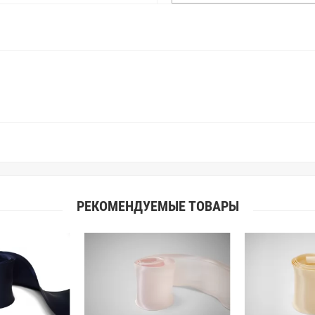
находить только правильные цве
старания, мы не можем гарантиро
простого факта: различия в цве
слишком велики для однозначног
поэтому мы предлагаем вам заказ
Вы занимаетесь индивидуальным 
улучшить работу с клиентами.
РЕКОМЕНДУЕМЫЕ ТОВАРЫ