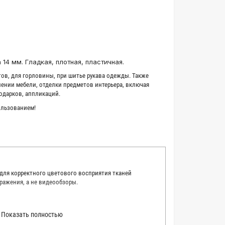
 14 мм. Гладкая, плотная, пластичная.
тов, для горловины, при шитье рукава одежды. Также
ении мебели, отделки предметов интерьера, включая
одарков, аппликаций.
ользованием!
 для корректного цветового восприятия тканей
ражения, а не видеообзоры.
 точно описать цвет каждой ткани из нашего каталога.
Показать полностью
 каждую ткань в естественном свете, стараемся