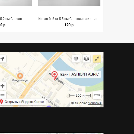
5,2 см Светло-
Косая бейка 5,5 см Светлая сливочно-
Косая бейка 4,5
HB60/1 19042654
персиковая SHB60/1 19042653
SHB60/
0 р.
120 р.