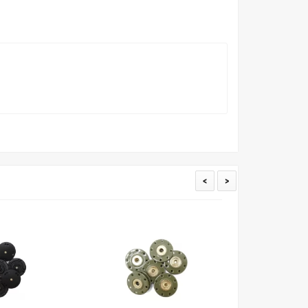
пошивом (ателье), то данная услуга поможет Вам
<
>