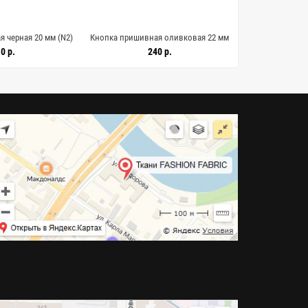
 черная 20 мм (N2)
Кнопка пришивная оливковая 22 мм
Кнопка пришив
12608
(N2) 29012609
(N2)
0 р.
240 р.