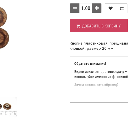
ДОБАВИТЬ В КОРЗИНУ
Кнопка пластиковая, пришивна
кнопкой, размер 20 мм.
Обратите внимание!
Видео искажает цветопередачу –
используйте именно их фотоизоб
Зачем заказывать образец?
Мы делаем все возможное, чтобы
Мы осматриваем и фотографируем
находить только правильные цве
старания, мы не можем гарантиро
простого факта: различия в цве
слишком велики для однозначног
поэтому мы предлагаем вам заказ