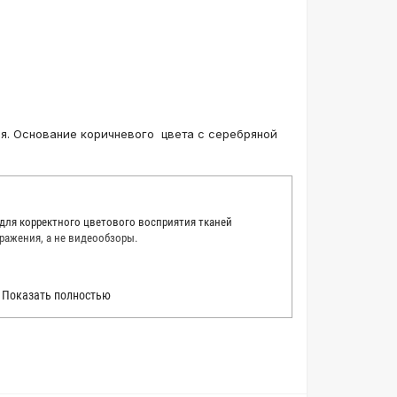
я. Основание коричневого цвета с серебряной
 для корректного цветового восприятия тканей
ражения, а не видеообзоры.
 точно описать цвет каждой ткани из нашего каталога.
Показать полностью
 каждую ткань в естественном свете, стараемся
товые условия и описания. Но несмотря на наши
вать точное соответствие цветов из-за одного
товых настройках мониторов или мобильных дисплеев
о определения какого-либо цветового оттенка. Именно
ать образец перед покупкой любой ткани. Также если