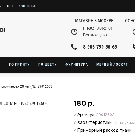
ы
Опт
Контакты
МАГАЗИН В МОСКВЕ
ОСНО
ПН-ВС: 10:00-21:00
НЕЙ
Без выходных
И
8-906-799-56-65
Ю
ПО ПРИНТУ
ПО ЦВЕТУ
ФУРНИТУРА
МЕРНЫЙ ЛОСКУТ
 коричневая 20 мм (N2) 29012603
180 р.
 ММ (N2) 29012603
Артикул:
29012603
Характеристики:
Цена указа
Примерный расход ткани: