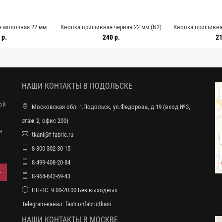
 молочная 22 мм
Кнопка пришивная черная 22 мм (N2)
Кнопка пришивная
012606
29012607
290
 р.
240 р.
21
НАШИ КОНТАКТЫ В ПОДОЛЬСКЕ
ной
Московская обл. г.Подольск, ул.Федорова, д.19 (вход №3,
этаж 2, офис 200)
в
tkani@f-fabric.ru
8-800-302-30-15
8-499-408-20-84
8-964-642-69-43
ПН-ВС: 9:00-20:00 Без выходных
Telegram-канал:
fashionfabrictkani
НАШИ КОНТАКТЫ В МОСКВЕ