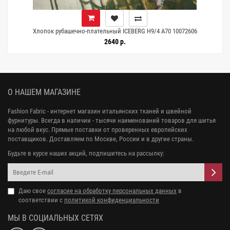
Хлопок рубашечно-плательный ICEBERG H9/4 A70 10072606
2640 р.
О НАШЕМ МАГАЗИНЕ
Fashion Fabric - интернет магазин итальянских тканей и швейной
фурнитуры. Всегда в наличии - тысячи наименований товаров для шитья
на любой вкус. Прямые поставки от проверенных европейских
поставщиков. Доставляем по Москве, России и в другие страны.
Будьте в курсе наших акций, подпишитесь на рассылку:
Даю свое
согласие на обработку персональных данных
в
соответствии с
политикой конфиденциальности
МЫ В СОЦИАЛЬНЫХ СЕТЯХ