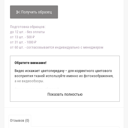
Получить образец
Подготовка образцов:
до 12 шт. - без оплаты
от 13 шт. - 500 ₽
от 31 шт. - 1000 ₽
от 60 шт. - согласовывается индивидуально с менеджером
Обратите внимание!
Видео искажает цветопередачу – для корректного цветового
восприятия тканей используйте именно их фотоизображения,
а не видеообзоры.
Зачем заказывать образец?
Показать полностью
Мы делаем все возможное, чтобы точно описать цвет каждой
ткани из нашего каталога. Мы осматриваем и фотографируем
каждую ткань в естественном свете, стараемся находить
только правильные цветовые условия и описания. Но
несмотря на наши старания, мы не можем гарантировать
Отзывов (0)
точное соответствие цветов из-за одного простого факта:
различия в цветовых настройках мониторов или мобильных