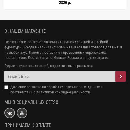
PZ-50 19052690
2820 р.
О НАШЕМ МАГАЗИНЕ
Fashion Fabric - интернет магазин итальянских тканей и швейной
фурнитуры. Всегда в наличии - тысячи наименований товаров для шитья
на любой вкус. Прямые поставки от проверенных европейских
поставщиков. Доставляем по Москве, России и в другие страны.
Будьте в курсе наших акций, подпишитесь на рассылку:
Даю свое
согласие на обработку персональных данных
в
соответствии с
политикой конфиденциальности
МЫ В СОЦИАЛЬНЫХ СЕТЯХ
ПРИНИМАЕМ К ОПЛАТЕ