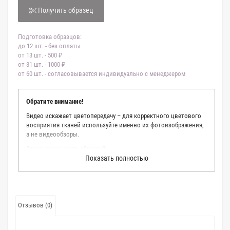
Получить образец
Подготовка образцов:
до 12 шт. - без оплаты
от 13 шт. - 500 ₽
от 31 шт. - 1000 ₽
от 60 шт. - согласовывается индивидуально с менеджером
Обратите внимание!
Видео искажает цветопередачу – для корректного цветового
восприятия тканей используйте именно их фотоизображения,
а не видеообзоры.
Зачем заказывать образец?
Показать полностью
Мы делаем все возможное, чтобы точно описать цвет каждой
ткани из нашего каталога. Мы осматриваем и фотографируем
каждую ткань в естественном свете, стараемся находить
только правильные цветовые условия и описания. Но
несмотря на наши старания, мы не можем гарантировать
Отзывов (0)
точное соответствие цветов из-за одного простого факта:
различия в цветовых настройках мониторов или мобильных
дисплеев слишком велики для однозначного определения