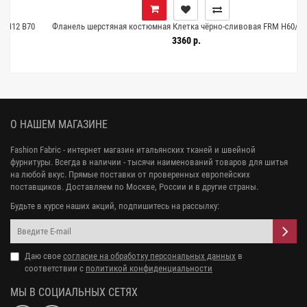
0
Фланель шерстяная костюмная Клетка чёрно-сливовая FRM H60/1 FF50
17122505
3360 р.
О НАШЕМ МАГАЗИНЕ
Fashion Fabric - интернет магазин итальянских тканей и швейной
фурнитуры. Всегда в наличии - тысячи наименований товаров для шитья
на любой вкус. Прямые поставки от проверенных европейских
поставщиков. Доставляем по Москве, России и в другие страны.
Будьте в курсе наших акций, подпишитесь на рассылку:
Даю свое
согласие на обработку персональных данных
в
соответствии с
политикой конфиденциальности
МЫ В СОЦИАЛЬНЫХ СЕТЯХ