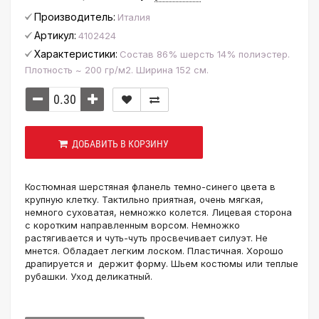
Производитель:
Италия
Артикул:
4102424
Характеристики:
Состав 86% шерсть 14% полиэстер.
Плотность ~ 200 гр/м2. Ширина 152 см.
ДОБАВИТЬ В КОРЗИНУ
Костюмная шерстяная фланель темно-синего цвета в
крупную клетку. Тактильно приятная, очень мягкая,
немного суховатая, немножко колется. Лицевая сторона
с коротким направленным ворсом. Немножко
растягивается и чуть-чуть просвечивает силуэт. Не
мнется. Обладает легким лоском. Пластичная. Хорошо
драпируется и держит форму. Шьем костюмы или теплые
рубашки. Уход деликатный.