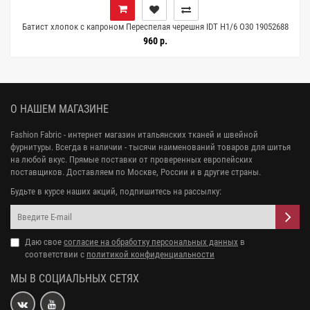
Батист хлопок с капроном Переспелая черешня IDT H1/6 O30 19052688
960 р.
О НАШЕМ МАГАЗИНЕ
Fashion Fabric - интернет магазин итальянских тканей и швейной
фурнитуры. Всегда в наличии - тысячи наименований товаров для шитья
на любой вкус. Прямые поставки от проверенных европейских
поставщиков. Доставляем по Москве, России и в другие страны.
Будьте в курсе наших акций, подпишитесь на рассылку:
Даю свое
согласие на обработку персональных данных
в
соответствии с
политикой конфиденциальности
МЫ В СОЦИАЛЬНЫХ СЕТЯХ