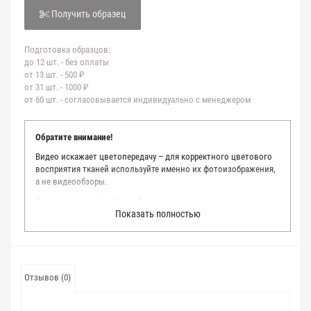
Получить образец
Подготовка образцов:
до 12 шт. - без оплаты
от 13 шт. - 500 ₽
от 31 шт. - 1000 ₽
от 60 шт. - согласовывается индивидуально с менеджером
Обратите внимание!
Видео искажает цветопередачу – для корректного цветового
восприятия тканей используйте именно их фотоизображения,
а не видеообзоры.
Зачем заказывать образец?
Показать полностью
Мы делаем все возможное, чтобы точно описать цвет каждой
ткани из нашего каталога. Мы осматриваем и фотографируем
каждую ткань в естественном свете, стараемся находить
только правильные цветовые условия и описания. Но
несмотря на наши старания, мы не можем гарантировать
Отзывов (0)
точное соответствие цветов из-за одного простого факта:
различия в цветовых настройках мониторов или мобильных
дисплеев слишком велики для однозначного определения