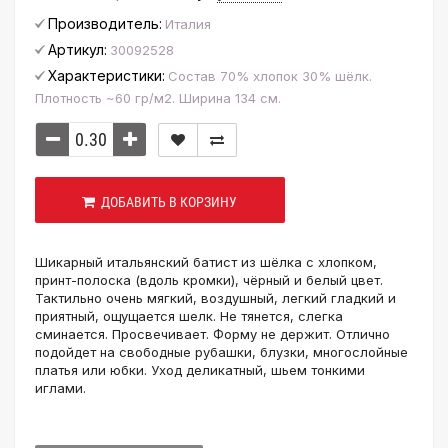
Производитель:
Италия
Артикул:
30092528
Характеристики:
Состав 70% хлопок 30% шёлк.
Плотность ~60 гр/м2. Ширина 134 см.
ДОБАВИТЬ В КОРЗИНУ
Шикарный итальянский батист из шёлка с хлопком,
принт-полоска (вдоль кромки), чёрный и белый цвет.
Тактильно очень мягкий, воздушный, легкий гладкий и
приятный, ощущается шелк. Не тянется, слегка
сминается. Просвечивает. Форму не держит. Отлично
подойдет на свободные рубашки, блузки, многослойные
платья или юбки. Уход деликатный, шьем тонкими
иглами.