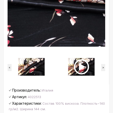
<
>
Производитель:
Италия
Артикул:
4022513
Характеристики:
Состав 100% вискоза. Плотность~140
гр/м2. Ширина 144 см.