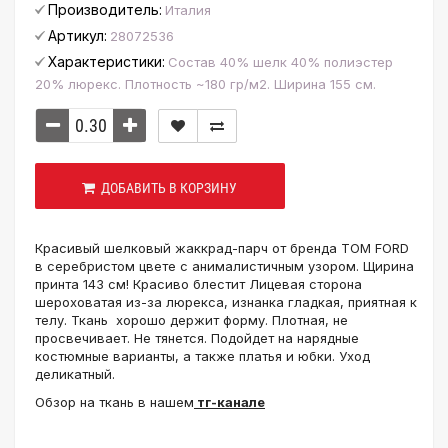
Производитель:
Италия
Артикул:
28072536
Характеристики:
Состав 40% шелк 40% полиэстер
20% люрекс. Плотность ~180 гр/м2. Ширина 155 см.
ДОБАВИТЬ В КОРЗИНУ
Красивый шелковый жаккрад-парч от бренда TOM FORD
в серебристом цвете с анималистичным узором. Щирина
принта 143 см! Красиво блестит Лицевая сторона
шероховатая из-за люрекса, изнанка гладкая, приятная к
телу. Ткань хорошо держит форму. Плотная, не
просвечивает. Не тянется. Подойдет на нарядные
костюмные варианты, а также платья и юбки. Уход
деликатный.
Обзор на ткань в нашем
тг-канале