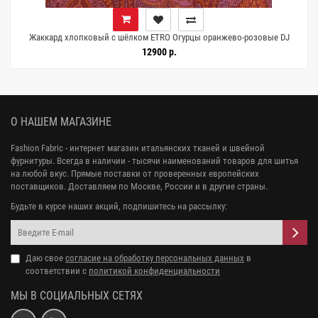
а
Жаккард хлопковый с шёлком ETRO Огурцы оранжево-розовые DJ
Н34/3 M50 16062603
12900 р.
О НАШЕМ МАГАЗИНЕ
Fashion Fabric - интернет магазин итальянских тканей и швейной
фурнитуры. Всегда в наличии - тысячи наименований товаров для шитья
на любой вкус. Прямые поставки от проверенных европейских
поставщиков. Доставляем по Москве, России и в другие страны.
Будьте в курсе наших акций, подпишитесь на рассылку:
Даю свое
согласие на обработку персональных данных
в
соответствии с
политикой конфиденциальности
МЫ В СОЦИАЛЬНЫХ СЕТЯХ