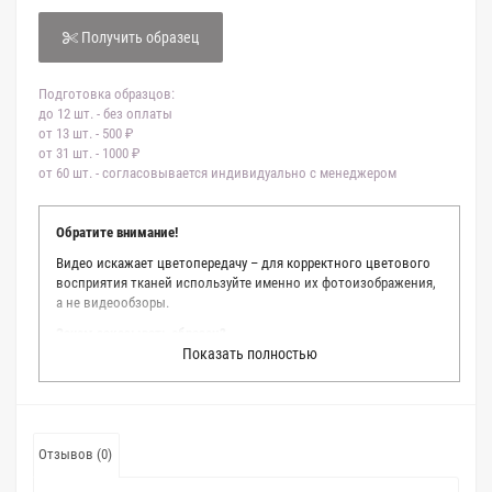
Получить образец
Подготовка образцов:
до 12 шт. - без оплаты
от 13 шт. - 500 ₽
от 31 шт. - 1000 ₽
от 60 шт. - согласовывается индивидуально с менеджером
Обратите внимание!
Видео искажает цветопередачу – для корректного цветового
восприятия тканей используйте именно их фотоизображения,
а не видеообзоры.
Зачем заказывать образец?
Показать полностью
Мы делаем все возможное, чтобы точно описать цвет каждой
ткани из нашего каталога. Мы осматриваем и фотографируем
каждую ткань в естественном свете, стараемся находить
только правильные цветовые условия и описания. Но
несмотря на наши старания, мы не можем гарантировать
Отзывов (0)
точное соответствие цветов из-за одного простого факта:
различия в цветовых настройках мониторов или мобильных