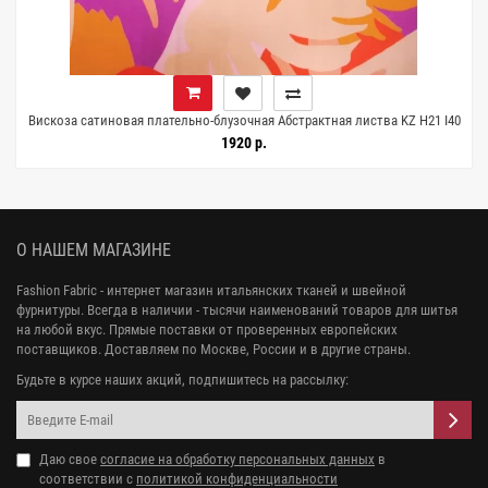
Вискоза сатиновая плательно-блузочная Абстрактная листва KZ H21 I40
19022504
1920 р.
О НАШЕМ МАГАЗИНЕ
Fashion Fabric - интернет магазин итальянских тканей и швейной
фурнитуры. Всегда в наличии - тысячи наименований товаров для шитья
на любой вкус. Прямые поставки от проверенных европейских
поставщиков. Доставляем по Москве, России и в другие страны.
Будьте в курсе наших акций, подпишитесь на рассылку:
Даю свое
согласие на обработку персональных данных
в
соответствии с
политикой конфиденциальности