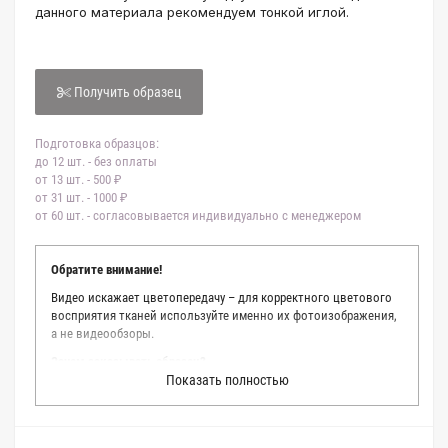
данного материала рекомендуем тонкой иглой.
Получить образец
Подготовка образцов:
до 12 шт. - без оплаты
от 13 шт. - 500 ₽
от 31 шт. - 1000 ₽
от 60 шт. - согласовывается индивидуально с менеджером
Обратите внимание!
Видео искажает цветопередачу – для корректного цветового
восприятия тканей используйте именно их фотоизображения,
а не видеообзоры.
Зачем заказывать образец?
Показать полностью
Мы делаем все возможное, чтобы точно описать цвет каждой
ткани из нашего каталога. Мы осматриваем и фотографируем
каждую ткань в естественном свете, стараемся находить
только правильные цветовые условия и описания. Но