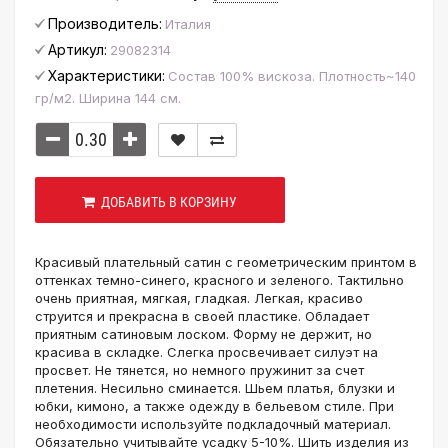
Производитель:
Италия
Артикул:
29082314
Характеристики:
Состав 100% вискоза. Плотность~140
гр/м2. Ширина 144 см.
ДОБАВИТЬ В КОРЗИНУ
Красивый плательный сатин с геометрическим принтом в
оттенках темно-синего, красного и зеленого. Тактильно
очень приятная, мягкая, гладкая. Легкая, красиво
струится и прекрасна в своей пластике. Обладает
приятным сатиновым лоском. Форму не держит, но
красива в складке. Слегка просвечивает силуэт на
просвет. Не тянется, но немного пружинит за счет
плетения. Несильно сминается. Шьем платья, блузки и
юбки, кимоно, а также одежду в бельевом стиле. При
необходимости используйте подкладочный материал.
Обязательно учитывайте усадку 5-10%. Шить изделия из