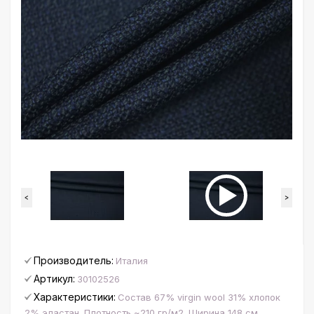
<
>
Производитель:
Италия
Артикул:
30102526
Характеристики:
Состав 67% virgin wool 31% хлопок
2% эластан. Плотность ~210 гр/м2. Ширина 148 см.