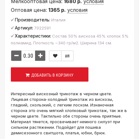
Мелкооптовая цена:
1680 р.
условия
Оптовая цена:
1365 р.
условия
Производитель:
Италия
Артикул:
7022591
Характеристики:
Состав 50% вискоза 45% хлопок 5%
полиамид. Плотность ~340 гр/м2. Ширина 134 см.
ДОБАВИТЬ В КОРЗИНУ
Интересный вискозный трикотаж в черном цвете.
Лицевая сторона-холодный трикотаж из вискозы,
гладкий, скользкий, с легким лоском. Изнаночная
сторона это очень мягкий хлопковый трикотаж, так же в
черном цвете. Тактильно обе стороны очень приятные.
Материал тянется, просвечивает немного силуэт при
сильном растяжении. Подойдет для пошива
демисезонного свитшота, платья, юбки, брюк.