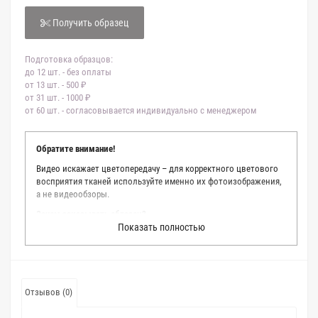
Получить образец
Подготовка образцов:
до 12 шт. - без оплаты
от 13 шт. - 500 ₽
от 31 шт. - 1000 ₽
от 60 шт. - согласовывается индивидуально с менеджером
Обратите внимание!
Видео искажает цветопередачу – для корректного цветового
восприятия тканей используйте именно их фотоизображения,
а не видеообзоры.
Зачем заказывать образец?
Показать полностью
Мы делаем все возможное, чтобы точно описать цвет каждой
ткани из нашего каталога. Мы осматриваем и фотографируем
каждую ткань в естественном свете, стараемся находить
только правильные цветовые условия и описания. Но
несмотря на наши старания, мы не можем гарантировать
Отзывов (0)
точное соответствие цветов из-за одного простого факта:
различия в цветовых настройках мониторов или мобильных