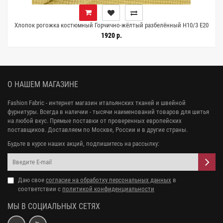
Хлопок рогожка костюмный Горчично-жёлтый разбелённый H10/3 E20
25072611
1920 р.
О НАШЕМ МАГАЗИНЕ
Fashion Fabric - интернет магазин итальянских тканей и швейной
фурнитуры. Всегда в наличии - тысячи наименований товаров для шитья
на любой вкус. Прямые поставки от проверенных европейских
поставщиков. Доставляем по Москве, России и в другие страны.
Будьте в курсе наших акций, подпишитесь на рассылку:
Даю свое
согласие на обработку персональных данных
в
соответствии с
политикой конфиденциальности
МЫ В СОЦИАЛЬНЫХ СЕТЯХ