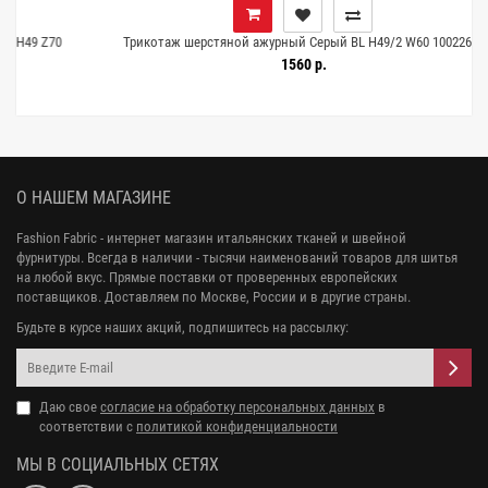
70
Трикотаж шерстяной ажурный Серый BL H49/2 W60 10022660
1560 р.
О НАШЕМ МАГАЗИНЕ
Fashion Fabric - интернет магазин итальянских тканей и швейной
фурнитуры. Всегда в наличии - тысячи наименований товаров для шитья
на любой вкус. Прямые поставки от проверенных европейских
поставщиков. Доставляем по Москве, России и в другие страны.
Будьте в курсе наших акций, подпишитесь на рассылку:
Даю свое
согласие на обработку персональных данных
в
соответствии с
политикой конфиденциальности
МЫ В СОЦИАЛЬНЫХ СЕТЯХ