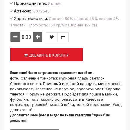
Производитель:
Италия
Артикул:
18072545
Характеристики:
Состав: 50% шерсть 46% хлопок 4%
эластан. Плотность: 150 гр/м2 Ширина 152 см.
ДОБАВИТЬ В КОРЗИНУ
Внимание! Часто встречаются вкрапления нитей см.
Отличный трикотаж кулирная гладь светло-
фото.
бежевого цвета. Приятный и мягкий наощупь, минимально
покалывает. Плетение не плотное, просвечивает. Хорошо
тянется. Форму не держит. Подойдет для пошива майки,
футболки, топа, можно использовать в качестве
подклада, греющей нижней юбки, тонкой водолазки. Уход
деликатный.
Дополнительные фото и видео по ткани категории "Уценка" не
делаются!