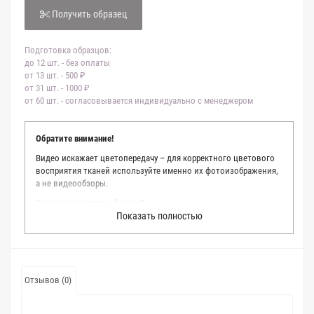
Получить образец
Подготовка образцов:
до 12 шт. - без оплаты
от 13 шт. - 500 ₽
от 31 шт. - 1000 ₽
от 60 шт. - согласовывается индивидуально с менеджером
Обратите внимание!
Видео искажает цветопередачу – для корректного цветового
восприятия тканей используйте именно их фотоизображения,
а не видеообзоры.
Зачем заказывать образец?
Показать полностью
Мы делаем все возможное, чтобы точно описать цвет каждой
ткани из нашего каталога. Мы осматриваем и фотографируем
каждую ткань в естественном свете, стараемся находить
только правильные цветовые условия и описания. Но
несмотря на наши старания, мы не можем гарантировать
Отзывов (0)
точное соответствие цветов из-за одного простого факта:
различия в цветовых настройках мониторов или мобильных
дисплеев слишком велики для однозначного определения