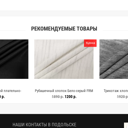
РЕКОМЕНДУЕМЫЕ ТОВАРЫ
Уценка
й плательно-
Рубашечный хлопок Бело-серый FRM
Трикотаж хлоп
й FRM Н29/1 M10
H001 FF11 16052670
кулирка Серый ID
 р.
1890 р.
1200 р.
1920 р
2607
НАШИ КОНТАКТЫ В ПОДОЛЬСКЕ