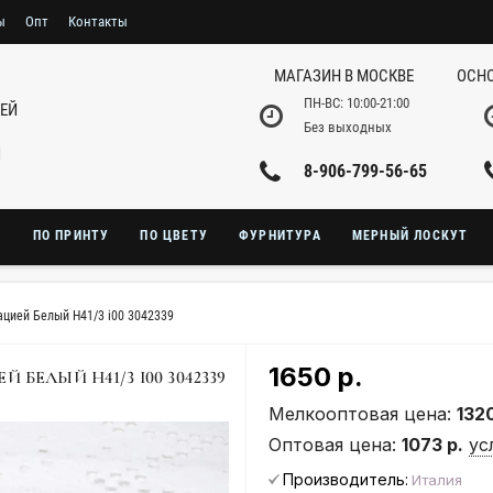
ы
Опт
Контакты
МАГАЗИН В МОСКВЕ
ОСНО
ПН-ВС: 10:00-21:00
НЕЙ
Без выходных
И
8-906-799-56-65
Ю
ПО ПРИНТУ
ПО ЦВЕТУ
ФУРНИТУРА
МЕРНЫЙ ЛОСКУТ
цией Белый H41/3 i00 3042339
1650 р.
ЕЛЫЙ H41/3 I00 3042339
Мелкооптовая цена:
1320
Оптовая цена:
1073 р.
ус
Производитель:
Италия