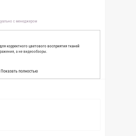
идуально с менеджером
 для корректного цветового восприятия тканей
ражения, а не видеообзоры.
 точно описать цвет каждой ткани из нашего каталога.
Показать полностью
 каждую ткань в естественном свете, стараемся
товые условия и описания. Но несмотря на наши
вать точное соответствие цветов из-за одного
товых настройках мониторов или мобильных дисплеев
о определения какого-либо цветового оттенка. Именно
ать образец перед покупкой любой ткани. Также если
пошивом (ателье), то данная услуга поможет Вам