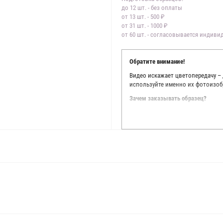
до 12 шт. - без оплаты
от 13 шт. - 500 ₽
от 31 шт. - 1000 ₽
от 60 шт. - согласовывается индив
Обратите внимание!
Видео искажает цветопередачу –
используйте именно их фотоизоб
Зачем заказывать образец?
Мы делаем все возможное, чтобы
Мы осматриваем и фотографируем
находить только правильные цве
старания, мы не можем гарантиро
простого факта: различия в цве
слишком велики для однозначног
поэтому мы предлагаем вам заказ
Вы занимаетесь индивидуальным 
улучшить работу с клиентами.