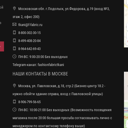
ной
Московская обл. г.Подольск, ул.Федорова, д.19 (вход №3,
этаж 2, офис 200)
в
tkani@f-fabric.ru
8-800-302-30-15
8-499-408-20-84
8-964-642-69-43
ПН-ВС: 9:00-20:00 Без выходных
Telegram-канал:
fashionfabrictkani
НАШИ КОНТАКТЫ В МОСКВЕ
Москва, ул. Павловская, д.18, стр.2 (Бизнес-центр 18.2 -
нужно обойти здание справа, вход с Павловской улицы)
8-906-799-56-65
ПН-ВС: 10:00-21:00 Без выходных (Возможность посещения
магазина после 20:00 большая просьба согласовывать лично с
менеджером по контактному телефону выше)