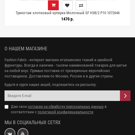
Трикотаж хлопковый кулирка Молочный SF H38/2 P10 1072646
1470 р.
О НАШЕМ МАГАЗИНЕ
Fashion Fabric - интернет магазин итальянских тканей и швейной
фурнитуры. Всегда в наличии - тысячи наименований товаров для шитья
на любой вкус. Прямые поставки от проверенных европейских
поставщиков. Доставляем по Москве, России и в другие страны.
Будьте в курсе наших акций, подпишитесь на рассылку:
Даю свое
согласие на обработку персональных данных
в
соответствии с
политикой конфиденциальности
МЫ В СОЦИАЛЬНЫХ СЕТЯХ