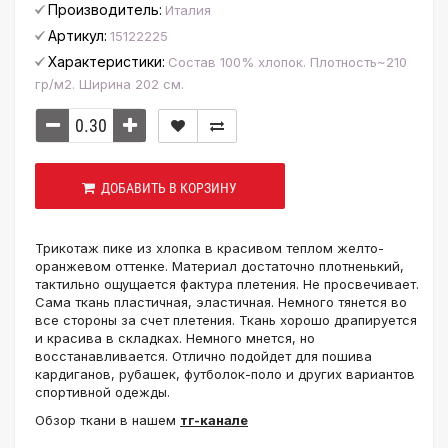
Производитель:
Италия
Артикул:
15122225
Характеристики:
Состав 100% хлопок. Плотность~210
гр/м2. Ширина 202 см.
ДОБАВИТЬ В КОРЗИНУ
Трикотаж пике из хлопка в красивом теплом желто-
оранжевом оттенке. Материал достаточно плотненький,
тактильно ощущается фактура плетения. Не просвечивает.
Сама ткань пластичная, эластичная. Немного тянется во
все стороны за счет плетения. Ткань хорошо драпируется
и красива в складках. Немного мнется, но
восстанавливается. Отлично подойдет для пошива
кардиганов, рубашек, футболок-поло и других вариантов
спортивной одежды.
Обзор ткани в нашем
тг-канале