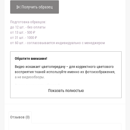
Получить образец
Подготовка образцов:
до 12 шт. - без оплаты
от 13 шт. - 500 ₽
от 31 шт. - 1000 ₽
от 60 шт. - согласовывается индивидуально с менеджером
Обратите внимание!
Видео искажает цветопередачу – для корректного цветового
восприятия тканей используйте именно их фотоизображения,
а не видеообзоры.
Зачем заказывать образец?
Показать полностью
Мы делаем все возможное, чтобы точно описать цвет каждой
ткани из нашего каталога. Мы осматриваем и фотографируем
каждую ткань в естественном свете, стараемся находить
только правильные цветовые условия и описания. Но
несмотря на наши старания, мы не можем гарантировать
Отзывов (0)
точное соответствие цветов из-за одного простого факта:
различия в цветовых настройках мониторов или мобильных
дисплеев слишком велики для однозначного определения