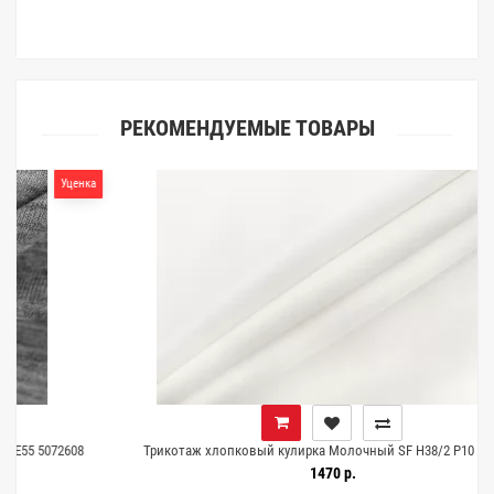
клиентами.
РЕКОМЕНДУЕМЫЕ ТОВАРЫ
ценка
608
Трикотаж хлопковый кулирка Молочный SF H38/2 P10 1072646
1470 р.