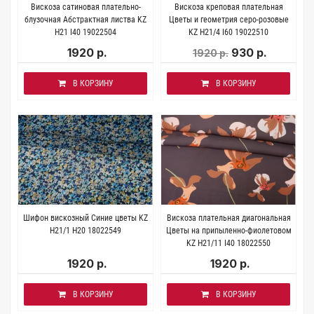
Вискоза сатиновая плательно-
Вискоза креповая плательная
блузочная Абстрактная листва KZ
Цветы и геометрия серо-розовые
H21 I40 19022504
KZ H21/4 I60 19022510
1920 р.
930 р.
1920 р.
В КОРЗИНУ
В КОРЗИНУ
Шифон вискозный Синие цветы KZ
Вискоза плательная диагональная
H21/1 Н20 18022549
Цветы на припыленно-фиолетовом
KZ H21/11 I40 18022550
1920 р.
1920 р.
В КОРЗИНУ
В КОРЗИНУ