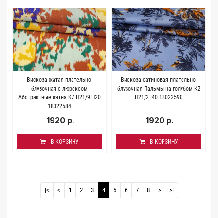
Вискоза жатая плательно-
Вискоза сатиновая плательно-
блузочная с люрексом
блузочная Пальмы на голубом KZ
Абстрактные пятна KZ H21/9 H20
H21/2 I40 18022590
18022584
1920 р.
1920 р.
В КОРЗИНУ
В КОРЗИНУ
|<
<
1
2
3
4
5
6
7
8
>
>|