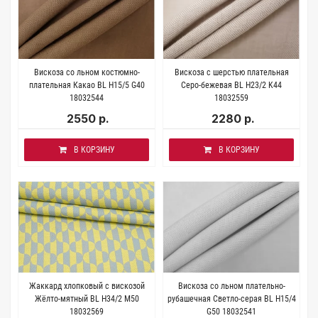
Вискоза со льном костюмно-
Вискоза с шерстью плательная
плательная Какао BL H15/5 G40
Серо-бежевая BL H23/2 K44
18032544
18032559
2550 р.
2280 р.
В КОРЗИНУ
В КОРЗИНУ
Жаккард хлопковый с вискозой
Вискоза со льном плательно-
Жёлто-мятный BL H34/2 M50
рубашечная Светло-серая BL H15/4
18032569
G50 18032541