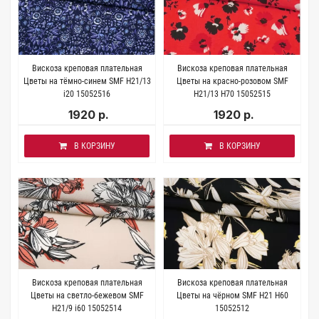
Вискоза креповая плательная
Вискоза креповая плательная
Цветы на тёмно-синем SMF H21/13
Цветы на красно-розовом SMF
i20 15052516
H21/13 H70 15052515
1920 р.
1920 р.
В КОРЗИНУ
В КОРЗИНУ
Вискоза креповая плательная
Вискоза креповая плательная
Цветы на светло-бежевом SMF
Цветы на чёрном SMF H21 H60
H21/9 i60 15052514
15052512