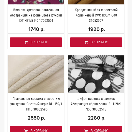
Вискоза креповая плательная
Крепдешин шёлк с вискозой
Абстракция на фоне цвета фуксии
Коричневый CVC H30/4 O40
IDT H21/5 I40 17062501
31052507
1740 р.
1920 р.
В КОРЗИНУ
В КОРЗИНУ
Плательная вискоза с шерстью
Шифон вискоза с шелком
фактурная Светлый экрю BL H59/1
Абстракция чёрно-белая BL H28/1
HH10 30052595
N50 30052513
2550 р.
2280 р.
В КОРЗИНУ
В КОРЗИНУ