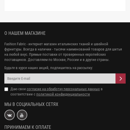
О НАШЕМ МАГАЗИНЕ
Fashion Fabric - интернет магазин итальянских тканей и швейной
фурнитуры. Всегда в наличии - тысячи наименований товаров для шитья
на любой вкус. Прямые поставки от проверенных европейских
поставщиков. Доставляем по Москве, России и в другие страны.
Будьте в курсе наших акций, подпишитесь на рассылку:
Даю свое
согласие на обработку персональных данных
в
соответствии с
политикой конфиденциальности
МЫ В СОЦИАЛЬНЫХ СЕТЯХ
ПРИНИМАЕМ К ОПЛАТЕ