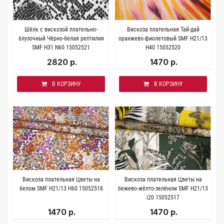
Шёлк с вискозой плательно-
Вискоза плательная Тай-дай
блузочный Чёрно-белая рептилия
оранжево-фиолетовый SMF H21/13
SMF H31 N60 15052521
H40 15052520
2820 р.
1470 р.
В КОРЗИНУ
В КОРЗИНУ
Вискоза плательная Цветы на
Вискоза плательная Цветы на
белом SMF H21/13 H60 15052518
бежево-жёлто-зелёном SMF H21/13
i20 15052517
1470 р.
1470 р.