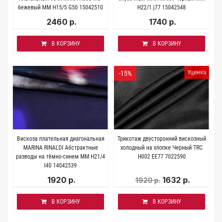
бежевый MM H15/5 G50 15042510
H22/1 j77 15042548
2460 р.
1740 р.
В КОРЗИНУ
В КОРЗИНУ
Уценка
-15%
Вискоза плательная диагональная
Трикотаж двусторонний вискозный
MARINA RINALDI Абстрактные
холодный на хлопке Черный TRC
разводы на тёмно-синем MM H21/4
H002 EE77 7022590
I40 14042539
1920 р.
1632 р.
1920 р.
В КОРЗИНУ
В КОРЗИНУ