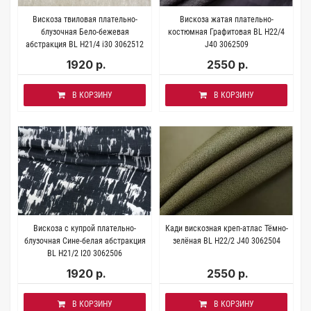
Вискоза твиловая плательно-
Вискоза жатая плательно-
блузочная Бело-бежевая
костюмная Графитовая BL H22/4
абстракция BL H21/4 i30 3062512
J40 3062509
1920 р.
2550 р.
В КОРЗИНУ
В КОРЗИНУ
Вискоза с купрой плательно-
Кади вискозная креп-атлас Тёмно-
блузочная Сине-белая абстракция
зелёная BL H22/2 J40 3062504
BL H21/2 I20 3062506
1920 р.
2550 р.
В КОРЗИНУ
В КОРЗИНУ