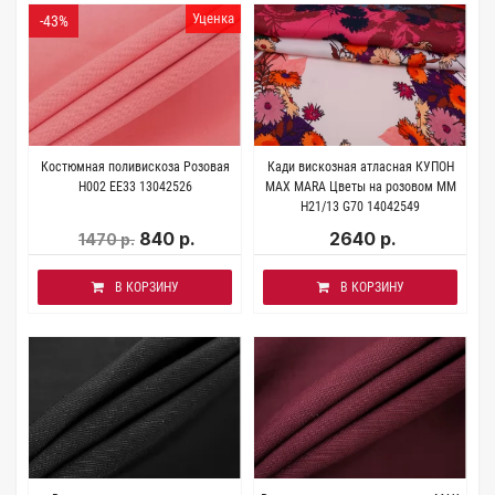
Уценка
-43%
Костюмная поливискоза Розовая
Кади вискозная атласная КУПОН
H002 EE33 13042526
MAX MARA Цветы на розовом MM
H21/13 G70 14042549
840 р.
2640 р.
1470 р.
В КОРЗИНУ
В КОРЗИНУ