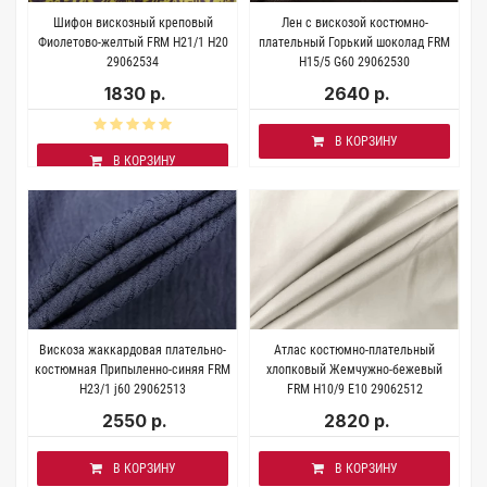
Шифон вискозный креповый
Лен с вискозой костюмно-
Фиолетово-желтый FRM H21/1 H20
плательный Горький шоколад FRM
29062534
H15/5 G60 29062530
1830 р.
2640 р.
В КОРЗИНУ
В КОРЗИНУ
Вискоза жаккардовая плательно-
Атлас костюмно-плательный
костюмная Припыленно-синяя FRM
хлопковый Жемчужно-бежевый
H23/1 j60 29062513
FRM H10/9 Е10 29062512
2550 р.
2820 р.
В КОРЗИНУ
В КОРЗИНУ