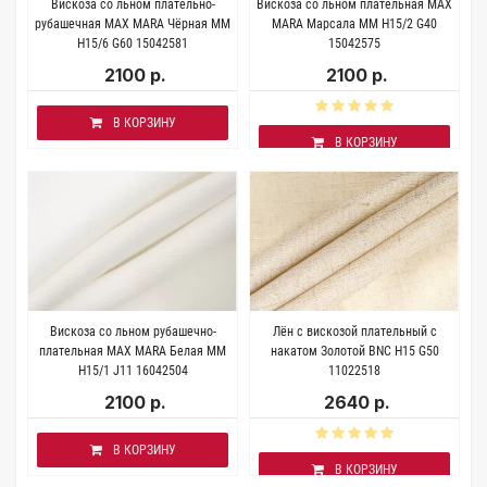
Вискоза со льном плательно-
Вискоза со льном плательная MAX
рубашечная MAX MARA Чёрная MM
MARA Марсала MM H15/2 G40
H15/6 G60 15042581
15042575
2100 р.
2100 р.
В КОРЗИНУ
В КОРЗИНУ
Вискоза со льном рубашечно-
Лён с вискозой плательный с
плательная MAX MARA Белая MM
накатом Золотой BNC H15 G50
Н15/1 J11 16042504
11022518
2100 р.
2640 р.
В КОРЗИНУ
В КОРЗИНУ