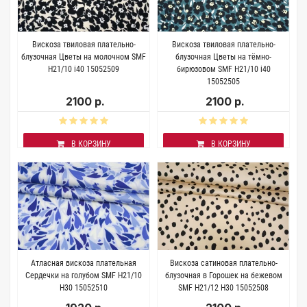
Вискоза твиловая плательно-
Вискоза твиловая плательно-
блузочная Цветы на молочном SMF
блузочная Цветы на тёмно-
H21/10 i40 15052509
бирюзовом SMF H21/10 i40
15052505
2100 р.
2100 р.
В КОРЗИНУ
В КОРЗИНУ
Атласная вискоза плательная
Вискоза сатиновая плательно-
Сердечки на голубом SMF H21/10
блузочная в Горошек на бежевом
H30 15052510
SMF H21/12 H30 15052508