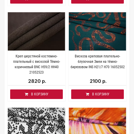
Креп шерстяной костюмно-
Вискоза креповая плательно-
плательный с вискозой Тёмно-
блузочная Змеи на тёмно-
коричневый BNC H59/2 HH40
бирюзовом INS H21/7 H70 16052502
21052523
2820 р.
2100 р.
В КОРЗИНУ
В КОРЗИНУ