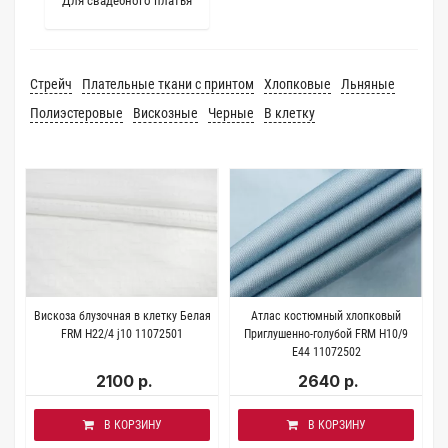
Для свадебного платья
Стрейч
Плательные ткани с принтом
Хлопковые
Льняные
Полиэстеровые
Вискозные
Черные
В клетку
Вискоза блузочная в клетку Белая
Атлас костюмный хлопковый
FRM H22/4 j10 11072501
Приглушенно-голубой FRM H10/9
Е44 11072502
2100 р.
2640 р.
В КОРЗИНУ
В КОРЗИНУ