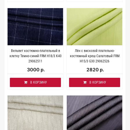
Вельвет костюмно-плательный в
Лён с вискозой плательно-
клетку Темно-синий FRM H18/3 K40
костюмный креш Салатовый FRM
29062511
H15/3 G30 29062526
3000 р.
2820 р.
В КОРЗИНУ
В КОРЗИНУ