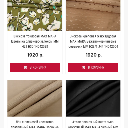
Вискоза твиловая MAX MARA
Вискоза креповая жаккардовая
Цветы на оливково-зелёном MM
MAX MARA Бежево-коричневые
H21 H30 14042528
сердечки MM H23/1 J44 14042504
1920 р.
1920 р.
В КОРЗИНУ
В КОРЗИНУ
Лён с вискозой костюмно-
Атлас вискозный плательно-
плательный MAX MARA Песочно-
блузочный MAX MARA Черный MM