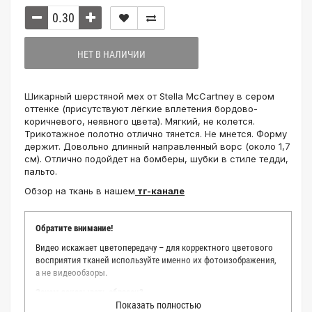
НЕТ В НАЛИЧИИ
Шикарный шерстяной мех от Stella McCartney в сером
оттенке (присутствуют лёгкие вплетения бордово-
коричневого, неявного цвета). Мягкий, не колется.
Трикотажное полотно отлично тянется. Не мнется. Форму
держит. Довольно длинный направленный ворс (около 1,7
см). Отлично подойдет на бомберы, шубки в стиле тедди,
пальто.
Обзор на ткань в нашем
тг-канале
Обратите внимание!
Видео искажает цветопередачу – для корректного цветового
восприятия тканей используйте именно их фотоизображения,
а не видеообзоры.
Зачем заказывать образец?
Показать полностью
Мы делаем все возможное, чтобы точно описать цвет каждой