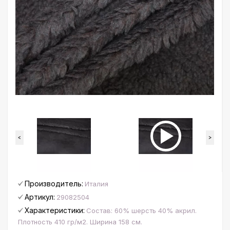
<
>
Производитель:
Италия
Артикул:
29082504
Характеристики:
Состав: 60% шерсть 40% акрил.
Плотность 410 гр/м2. Ширина 158 см.