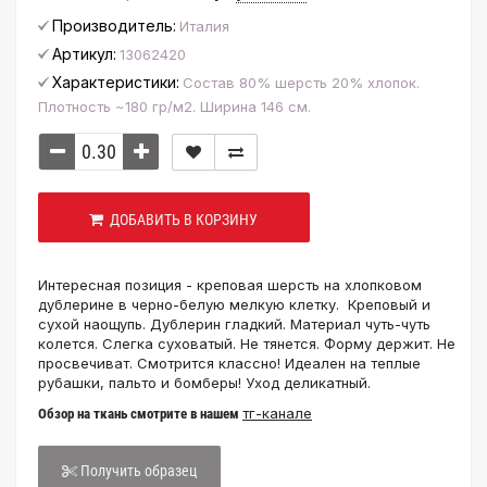
Производитель:
Италия
Артикул:
13062420
Характеристики:
Состав 80% шерсть 20% хлопок.
Плотность ~180 гр/м2. Ширина 146 см.
ДОБАВИТЬ В КОРЗИНУ
Интересная позиция - креповая шерсть на хлопковом
дублерине в черно-белую мелкую клетку. Креповый и
сухой наощупь. Дублерин гладкий. Материал чуть-чуть
колется. Слегка суховатый. Не тянется. Форму держит. Не
просвечиват. Смотрится классно! Идеален на теплые
рубашки, пальто и бомберы! Уход деликатный.
тг-канале
Обзор на ткань смотрите в нашем
Получить образец