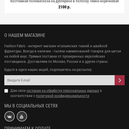
Костюмная поливискоза на дублерине в полоску Тёмно-коричневая
FRM H64 AA60 15052694
2100 р.
О НАШЕМ МАГАЗИНЕ
Fashion Fabric - интернет магазин итальянских тканей и швейной
фурнитуры. Всегда в наличии - тысячи наименований товаров для шитья
на любой вкус. Прямые поставки от проверенных европейских
поставщиков. Доставляем по Москве, России и в другие страны.
Будьте в курсе наших акций, подпишитесь на рассылку:
Даю свое
согласие на обработку персональных данных
в
соответствии с
политикой конфиденциальности
МЫ В СОЦИАЛЬНЫХ СЕТЯХ
ПРИНИМАЕМ К ОПЛАТЕ