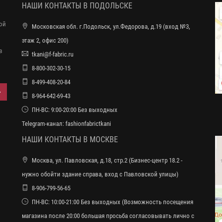
НАШИ КОНТАКТЫ В ПОДОЛЬСКЕ
ной
Московская обл. г.Подольск, ул.Федорова, д.19 (вход №3,
этаж 2, офис 200)
в
tkani@f-fabric.ru
8-800-302-30-15
8-499-408-20-84
8-964-642-69-43
ПН-ВС: 9:00-20:00 Без выходных
Telegram-канал:
fashionfabrictkani
НАШИ КОНТАКТЫ В МОСКВЕ
Москва, ул. Павловская, д.18, стр.2 (Бизнес-центр 18.2 -
нужно обойти здание справа, вход с Павловской улицы)
8-906-799-56-65
ПН-ВС: 10:00-21:00 Без выходных (Возможность посещения
магазина после 20:00 большая просьба согласовывать лично с