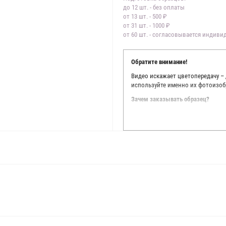
до 12 шт. - без оплаты
от 13 шт. - 500 ₽
от 31 шт. - 1000 ₽
от 60 шт. - согласовывается индив
Обратите внимание!
Видео искажает цветопередачу –
используйте именно их фотоизоб
Зачем заказывать образец?
Мы делаем все возможное, чтобы
Мы осматриваем и фотографируем
находить только правильные цве
старания, мы не можем гарантиро
простого факта: различия в цве
слишком велики для однозначног
поэтому мы предлагаем вам заказ
Вы занимаетесь индивидуальным 
улучшить работу с клиентами.