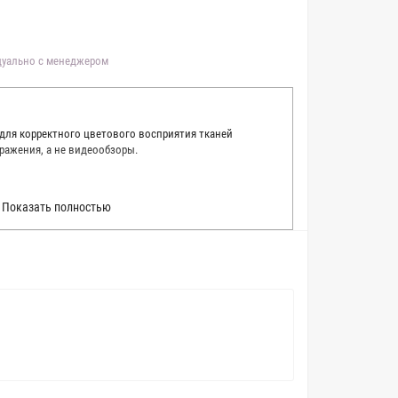
идуально с менеджером
 для корректного цветового восприятия тканей
ражения, а не видеообзоры.
 точно описать цвет каждой ткани из нашего каталога.
Показать полностью
 каждую ткань в естественном свете, стараемся
товые условия и описания. Но несмотря на наши
вать точное соответствие цветов из-за одного
товых настройках мониторов или мобильных дисплеев
о определения какого-либо цветового оттенка. Именно
ать образец перед покупкой любой ткани. Также если
пошивом (ателье), то данная услуга поможет Вам