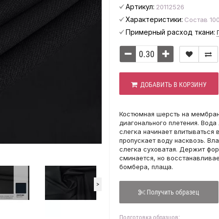
Артикул:
20112526
Характеристики:
Состав 10
Примерный расход ткани:
ДОБАВИТЬ В КОРЗИНУ
Костюмная шерсть на мембране
диагонального плетения. Вода 
слегка начинает впитываться 
пропускает воду насквозь. Вла
слегка суховатая. Держит фор
сминается, но восстанавливае
бомбера, плаща.
>
Получить образец
Подготовка образцов: