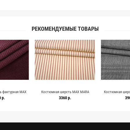
РЕКОМЕНДУЕМЫЕ ТОВАРЫ
ь фактурная MAX
Костюмная шерсть MAX MARA
Костюмная шерс
я DJ H59/2 HH50
Молочная в красную полоску DJ H62
Чёрно-серая DJ H
 р.
3360 р.
39
2634
FF20 25052625