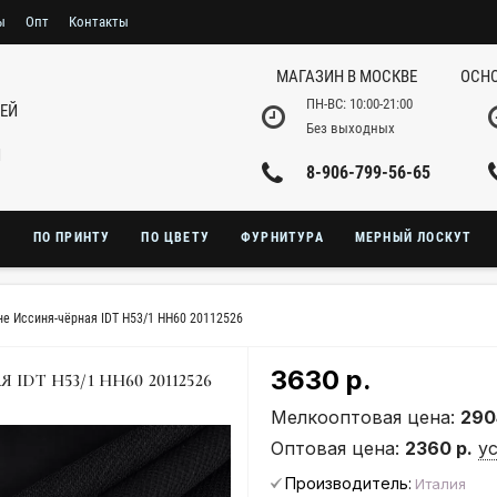
ы
Опт
Контакты
МАГАЗИН В МОСКВЕ
ОСНО
ПН-ВС: 10:00-21:00
НЕЙ
Без выходных
И
8-906-799-56-65
Ю
ПО ПРИНТУ
ПО ЦВЕТУ
ФУРНИТУРА
МЕРНЫЙ ЛОСКУТ
е Иссиня-чёрная IDT H53/1 HH60 20112526
3630 р.
DT H53/1 HH60 20112526
Мелкооптовая цена:
290
Оптовая цена:
2360 р.
у
Производитель:
Италия