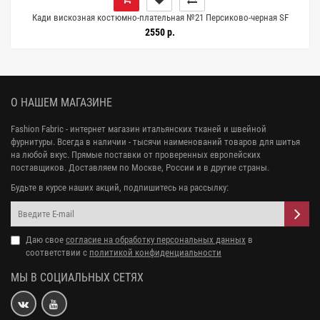
7
Кади вискозная костюмно-плательная №21 Персиково-черная SF
H21/13 G70 1072603
2550 р.
О НАШЕМ МАГАЗИНЕ
Fashion Fabric - интернет магазин итальянских тканей и швейной
фурнитуры. Всегда в наличии - тысячи наименований товаров для шитья
на любой вкус. Прямые поставки от проверенных европейских
поставщиков. Доставляем по Москве, России и в другие страны.
Будьте в курсе наших акций, подпишитесь на рассылку:
Даю свое
согласие на обработку персональных данных
в
соответствии с
политикой конфиденциальности
МЫ В СОЦИАЛЬНЫХ СЕТЯХ