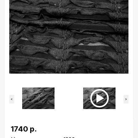
<
>
1740 р.