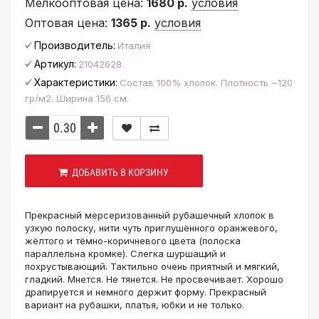
Мелкооптовая цена:
1680 р.
условия
Оптовая цена:
1365 р.
условия
Производитель:
Италия
Артикул:
21042628
Характеристики:
Состав 100% хлопок. Плотность ~120
гр/м2. Ширина 156 см.
ДОБАВИТЬ В КОРЗИНУ
Прекрасный мерсеризованный рубашечный хлопок в
узкую полоску, нити чуть приглушённого оранжевого,
жёлтого и тёмно-коричневого цвета (полоска
параллельна кромке). Слегка шуршащий и
похрустывающий. Тактильно очень приятный и мягкий,
гладкий. Мнется. Не тянется. Не просвечивает. Хорошо
драпируется и немного держит форму. Прекрасный
вариант на рубашки, платья, юбки и не только.