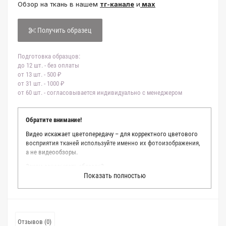
Обзор на ткань в нашем
тг-канале
и
мах
Получить образец
Подготовка образцов:
до 12 шт. - без оплаты
от 13 шт. - 500 ₽
от 31 шт. - 1000 ₽
от 60 шт. - согласовывается индивидуально с менеджером
Обратите внимание!
Видео искажает цветопередачу – для корректного цветового
восприятия тканей используйте именно их фотоизображения,
а не видеообзоры.
Зачем заказывать образец?
Показать полностью
Мы делаем все возможное, чтобы точно описать цвет каждой
ткани из нашего каталога. Мы осматриваем и фотографируем
каждую ткань в естественном свете, стараемся находить
только правильные цветовые условия и описания. Но
несмотря на наши старания, мы не можем гарантировать
Отзывов (0)
точное соответствие цветов из-за одного простого факта: