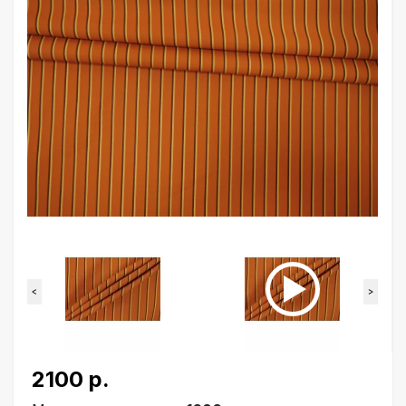
<
>
2100 р.