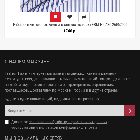
Рубашечный хлопок Белый в синюю полоску FRM H5 A30 26062606
1740 р.
О НАШЕМ МАГАЗИНЕ
Fashion Fabric - интернет магазин итальянских тканей и швейной
фурнитуры. Всегда в наличии - тысячи наименований товаров для шитья
на любой вкус. Прямые поставки от проверенных европейских
поставщиков. Доставляем по Москве, России и в другие страны.
Будьте в курсе наших акций, подпишитесь на рассылку:
Даю свое
согласие на обработку персональных данных
в
соответствии с
политикой конфиденциальности
МЫ В СОЦИАЛЬНЫХ СЕТЯХ