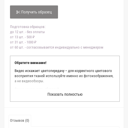
Получить образец
Подготовка образцов:
до 12 шт. - без оплаты
от 13 шт. - 500 ₽
от 31 шт. - 1000 ₽
от 60 шт. - согласовывается индивидуально с менеджером
Обратите внимание!
Видео искажает цветопередачу – для корректного цветового
восприятия тканей используйте именно их фотоизображения,
а не видеообзоры.
Зачем заказывать образец?
Показать полностью
Мы делаем все возможное, чтобы точно описать цвет каждой
ткани из нашего каталога. Мы осматриваем и фотографируем
каждую ткань в естественном свете, стараемся находить
только правильные цветовые условия и описания. Но
несмотря на наши старания, мы не можем гарантировать
Отзывов (0)
точное соответствие цветов из-за одного простого факта:
различия в цветовых настройках мониторов или мобильных