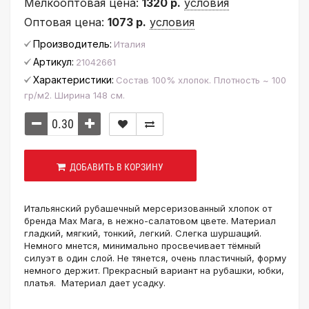
Мелкооптовая цена:
1320 р.
условия
Оптовая цена:
1073 р.
условия
Производитель:
Италия
Артикул:
21042661
Характеристики:
Состав 100% хлопок. Плотность ~ 100
гр/м2. Ширина 148 см.
ДОБАВИТЬ В КОРЗИНУ
Итальянский рубашечный мерсеризованный хлопок от
бренда Max Mara, в нежно-салатовом цвете. Материал
гладкий, мягкий, тонкий, легкий. Слегка шуршащий.
Немного мнется, минимально просвечивает тёмный
силуэт в один слой. Не тянется, очень пластичный, форму
немного держит. Прекрасный вариант на рубашки, юбки,
платья. Материал дает усадку.