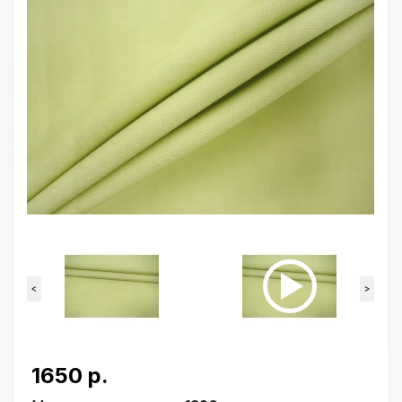
<
>
1650 р.