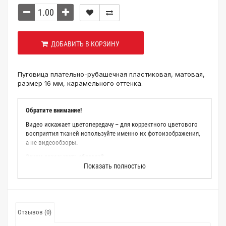
ДОБАВИТЬ В КОРЗИНУ
Пуговица плательно-рубашечная пластиковая, матовая,
размер 16 мм, карамельного оттенка.
Обратите внимание!
Видео искажает цветопередачу – для корректного цветового
восприятия тканей используйте именно их фотоизображения,
а не видеообзоры.
Зачем заказывать образец?
Показать полностью
Мы делаем все возможное, чтобы точно описать цвет каждой
ткани из нашего каталога. Мы осматриваем и фотографируем
каждую ткань в естественном свете, стараемся находить
только правильные цветовые условия и описания. Но
несмотря на наши старания, мы не можем гарантировать
Отзывов (0)
точное соответствие цветов из-за одного простого факта:
различия в цветовых настройках мониторов или мобильных