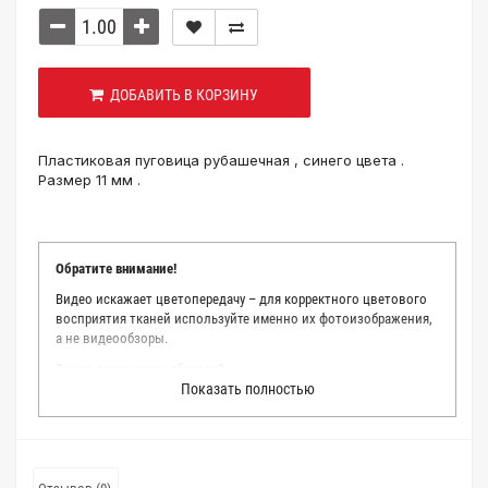
ДОБАВИТЬ В КОРЗИНУ
Пластиковая пуговица рубашечная , синего цвета .
Размер 11 мм .
Обратите внимание!
Видео искажает цветопередачу – для корректного цветового
восприятия тканей используйте именно их фотоизображения,
а не видеообзоры.
Зачем заказывать образец?
Показать полностью
Мы делаем все возможное, чтобы точно описать цвет каждой
ткани из нашего каталога. Мы осматриваем и фотографируем
каждую ткань в естественном свете, стараемся находить
только правильные цветовые условия и описания. Но
несмотря на наши старания, мы не можем гарантировать