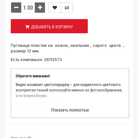
ДОБАВИТЬ В КОРЗИНУ
Пуговица пластик на ножке, овальная , серого цвета ,
размер 12 мм.
Есть компаньон: 26112573
Обратите внимание!
Видео искажает цветопередачу – для корректного цветового
восприятия тканей используйте именно их фотоизображения,
а не видеообзоры.
Зачем заказывать образец?
Показать полностью
Мы делаем все возможное, чтобы точно описать цвет каждой
ткани из нашего каталога. Мы осматриваем и фотографируем
каждую ткань в естественном свете, стараемся находить
только правильные цветовые условия и описания. Но
несмотря на наши старания, мы не можем гарантировать