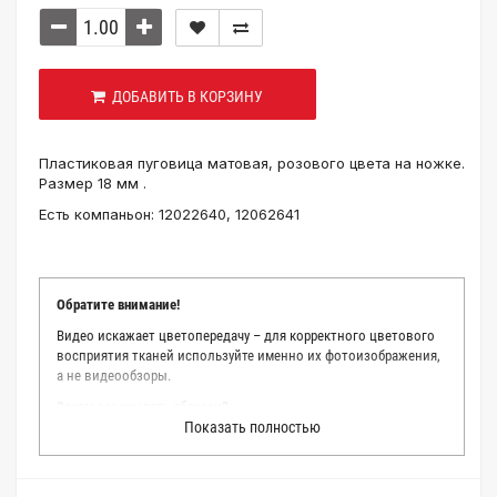
ДОБАВИТЬ В КОРЗИНУ
Пластиковая пуговица матовая, розового цвета на ножке.
Размер 18 мм .
Есть компаньон: 12022640, 12062641
Обратите внимание!
Видео искажает цветопередачу – для корректного цветового
восприятия тканей используйте именно их фотоизображения,
а не видеообзоры.
Зачем заказывать образец?
Показать полностью
Мы делаем все возможное, чтобы точно описать цвет каждой
ткани из нашего каталога. Мы осматриваем и фотографируем
каждую ткань в естественном свете, стараемся находить