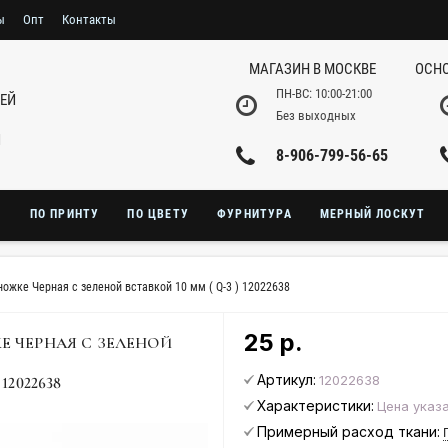
ы
Опт
Контакты
МАГАЗИН В МОСКВЕ
ОСНО
ПН-ВС: 10:00-21:00
НЕЙ
Без выходных
И
8-906-799-56-65
Ю
ПО ПРИНТУ
ПО ЦВЕТУ
ФУРНИТУРА
МЕРНЫЙ ЛОСКУТ
ножке Черная с зеленой вставкой 10 мм ( Q-3 ) 12022638
25 р.
 ЧЕРНАЯ С ЗЕЛЕНОЙ
Артикул:
12022638
12022638
Характеристики:
Цена указа
Примерный расход ткани: