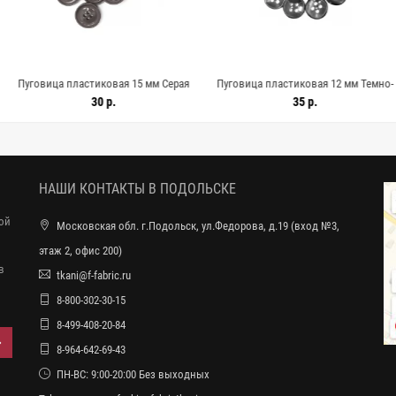
ластиковая 15 мм Серая
Пуговица пластиковая 12 мм Темно-
Пуговица 
(Е-3) 9062676
серая (Е-3) 9062675
перл
30 р.
35 р.
НАШИ КОНТАКТЫ В ПОДОЛЬСКЕ
ной
Московская обл. г.Подольск, ул.Федорова, д.19 (вход №3,
этаж 2, офис 200)
в
tkani@f-fabric.ru
8-800-302-30-15
8-499-408-20-84
8-964-642-69-43
ПН-ВС: 9:00-20:00 Без выходных