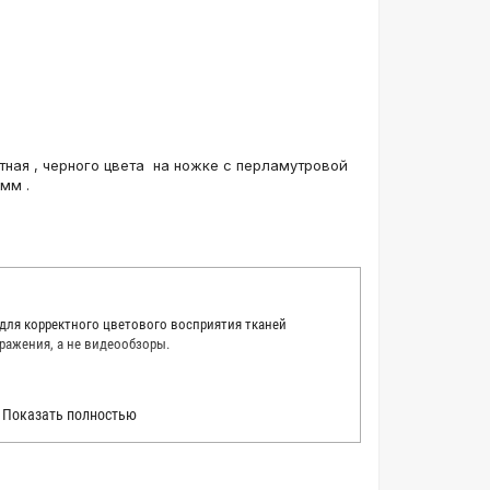
ная , черного цвета на ножке с перламутровой
мм .
 для корректного цветового восприятия тканей
ражения, а не видеообзоры.
 точно описать цвет каждой ткани из нашего каталога.
Показать полностью
 каждую ткань в естественном свете, стараемся
товые условия и описания. Но несмотря на наши
вать точное соответствие цветов из-за одного
товых настройках мониторов или мобильных дисплеев