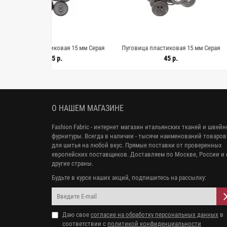
астиковая 15 мм Серая
Пуговица пластиковая 15 мм Серая
Пуговица п
Е-3) 9062678
(Е-3) 9062677
45 р.
45 р.
О НАШЕМ МАГАЗИНЕ
Fashion Fabric - интернет магазин итальянских тканей и швей
фурнитуры. Всегда в наличии - тысячи наименований товаров
для шитья на любой вкус. Прямые поставки от проверенных
европейских поставщиков. Доставляем по Москве, России и 
другие страны.
Будьте в курсе наших акций, подпишитесь на рассылку:
Даю свое
согласие на обработку персональных данных
в
соответствии с
политикой конфиденциальности