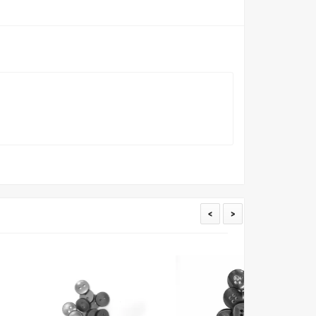
о определения какого-либо цветового оттенка. Именно
ать образец перед покупкой любой ткани. Также если
пошивом (ателье), то данная услуга поможет Вам
<
>