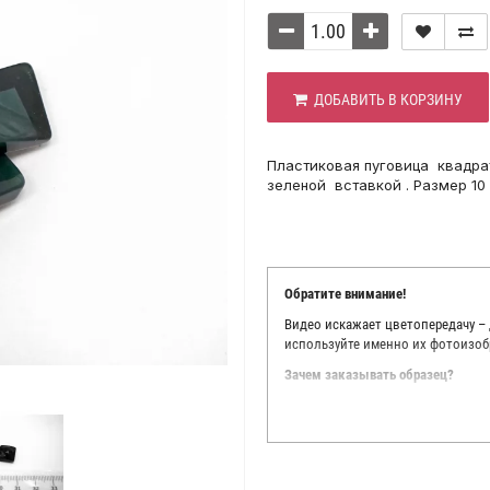
ДОБАВИТЬ В КОРЗИНУ
Пластиковая пуговица квадрат
зеленой вставкой . Размер 10 
Обратите внимание!
Видео искажает цветопередачу –
используйте именно их фотоизоб
Зачем заказывать образец?
Мы делаем все возможное, чтобы
Мы осматриваем и фотографируем
находить только правильные цве
старания, мы не можем гарантиро
простого факта: различия в цве