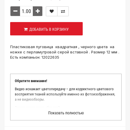
ДОБАВИТЬ В КОРЗИНУ
Пластиковая пуговица квадратная , черного цвета на
ножке с перламутровой серой вставкой . Размер 12 мм .
Есть компаньон: 12022635
Обратите внимание!
Видео искажает цветопередачу – для корректного цветового
восприятия тканей используйте именно их фотоизображения,
а не видеообзоры.
Зачем заказывать образец?
Показать полностью
Мы делаем все возможное, чтобы точно описать цвет каждой
ткани из нашего каталога. Мы осматриваем и фотографируем
каждую ткань в естественном свете, стараемся находить