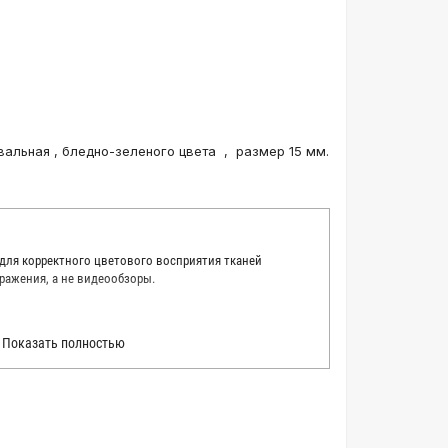
вальная , бледно-зеленого цвета , размер 15 мм.
 для корректного цветового восприятия тканей
ражения, а не видеообзоры.
 точно описать цвет каждой ткани из нашего каталога.
Показать полностью
 каждую ткань в естественном свете, стараемся
товые условия и описания. Но несмотря на наши
вать точное соответствие цветов из-за одного
товых настройках мониторов или мобильных дисплеев
о определения какого-либо цветового оттенка. Именно
ать образец перед покупкой любой ткани. Также если