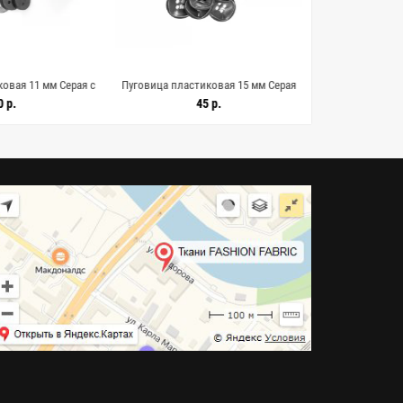
овая 11 мм Серая с
Пуговица пластиковая 15 мм Серая
Пуговица пласт
 (Е-3) 9062674
(Е-3) 9062673
(Е-3
0 р.
45 р.