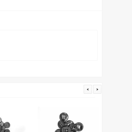
пошивом (ателье), то данная услуга поможет Вам
<
>