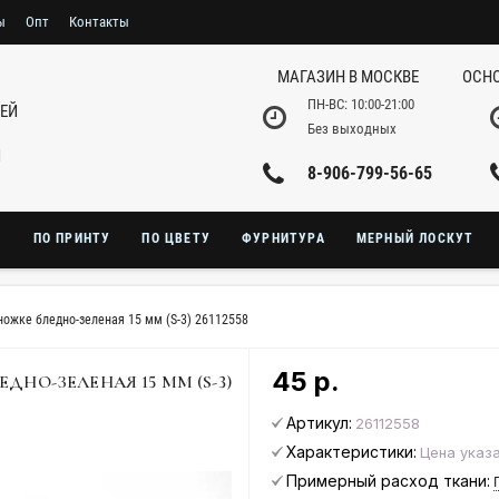
ы
Опт
Контакты
МАГАЗИН В МОСКВЕ
ОСНО
ПН-ВС: 10:00-21:00
НЕЙ
Без выходных
И
8-906-799-56-65
Ю
ПО ПРИНТУ
ПО ЦВЕТУ
ФУРНИТУРА
МЕРНЫЙ ЛОСКУТ
ножке бледно-зеленая 15 мм (S-3) 26112558
45 р.
НО-ЗЕЛЕНАЯ 15 ММ (S-3)
Артикул:
26112558
Характеристики:
Цена указа
Примерный расход ткани: