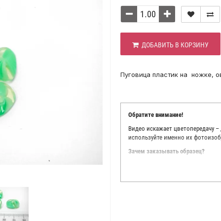
ДОБАВИТЬ В КОРЗИНУ
Пуговица пластик на ножке, о
Обратите внимание!
Видео искажает цветопередачу –
используйте именно их фотоизоб
Зачем заказывать образец?
Мы делаем все возможное, чтобы
Мы осматриваем и фотографируем
находить только правильные цве
старания, мы не можем гарантиро
простого факта: различия в цве
слишком велики для однозначног
поэтому мы предлагаем вам заказ