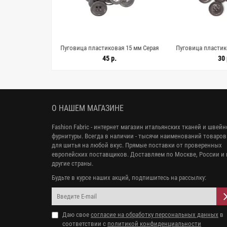
вая 15 мм Серая
Пуговица пластиковая 15 мм Серая
Пуговица пластик
62678
(Е-3) 9062677
(Е-3) 9
.
45 р.
30 
О НАШЕМ МАГАЗИНЕ
Fashion Fabric - интернет магазин итальянских тканей и швей
фурнитуры. Всегда в наличии - тысячи наименований товаров
для шитья на любой вкус. Прямые поставки от проверенных
европейских поставщиков. Доставляем по Москве, России и 
другие страны.
Будьте в курсе наших акций, подпишитесь на рассылку:
Даю свое
согласие на обработку персональных данных
в
соответствии с
политикой конфиденциальности