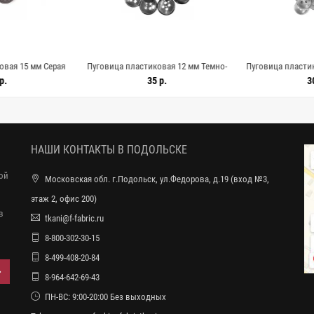
овая 15 мм Серая
Пуговица пластиковая 12 мм Темно-
Пуговица пластик
062676
серая (Е-3) 9062675
перламутром
р.
35 р.
3
НАШИ КОНТАКТЫ В ПОДОЛЬСКЕ
ной
Московская обл. г.Подольск, ул.Федорова, д.19 (вход №3,
этаж 2, офис 200)
в
tkani@f-fabric.ru
8-800-302-30-15
8-499-408-20-84
8-964-642-69-43
ПН-ВС: 9:00-20:00 Без выходных