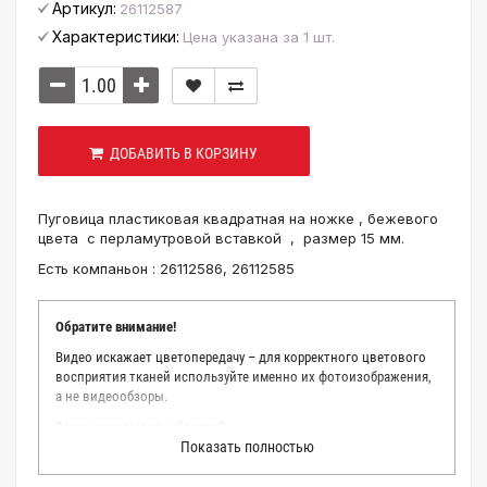
Артикул:
26112587
Характеристики:
Цена указана за 1 шт.
ДОБАВИТЬ В КОРЗИНУ
Пуговица пластиковая квадратная на ножке , бежевого
цвета с перламутровой вставкой , размер 15 мм.
Есть компаньон : 26112586, 26112585
Обратите внимание!
Видео искажает цветопередачу – для корректного цветового
восприятия тканей используйте именно их фотоизображения,
а не видеообзоры.
Зачем заказывать образец?
Показать полностью
Мы делаем все возможное, чтобы точно описать цвет каждой
ткани из нашего каталога. Мы осматриваем и фотографируем