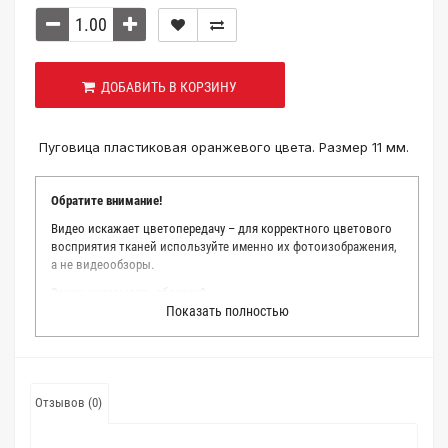
ДОБАВИТЬ В КОРЗИНУ
Пуговица пластиковая оранжевого цвета. Размер 11 мм.
Обратите внимание!
Видео искажает цветопередачу – для корректного цветового
восприятия тканей используйте именно их фотоизображения,
а не видеообзоры.
Зачем заказывать образец?
Показать полностью
Мы делаем все возможное, чтобы точно описать цвет каждой
ткани из нашего каталога. Мы осматриваем и фотографируем
каждую ткань в естественном свете, стараемся находить
только правильные цветовые условия и описания. Но
несмотря на наши старания, мы не можем гарантировать
Отзывов (0)
точное соответствие цветов из-за одного простого факта:
различия в цветовых настройках мониторов или мобильных
дисплеев слишком велики для однозначного определения