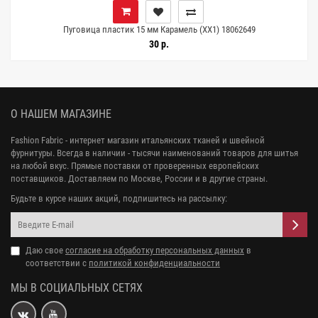
Пуговица пластик 15 мм Карамель (XX1) 18062649
30 р.
О НАШЕМ МАГАЗИНЕ
Fashion Fabric - интернет магазин итальянских тканей и швейной
фурнитуры. Всегда в наличии - тысячи наименований товаров для шитья
на любой вкус. Прямые поставки от проверенных европейских
поставщиков. Доставляем по Москве, России и в другие страны.
Будьте в курсе наших акций, подпишитесь на рассылку:
Даю свое
согласие на обработку персональных данных
в
соответствии с
политикой конфиденциальности
МЫ В СОЦИАЛЬНЫХ СЕТЯХ