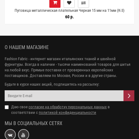
Пуговица металлическая плательная Черная 15 мм на 11мм (К-3)
27112536
60 р.
О НАШЕМ МАГАЗИНЕ
Fashion Fabric - интернет магазин итальянских тканей и швейной
фурнитуры. Всегда в наличии - тысячи наименований товаров для шитья
на любой вкус. Прямые поставки от проверенных европейских
поставщиков. Доставляем по Москве, России и в другие страны.
Будьте в курсе наших акций, подпишитесь на рассылку:
Даю свое
согласие на обработку персональных данных
в
соответствии с
политикой конфиденциальности
МЫ В СОЦИАЛЬНЫХ СЕТЯХ