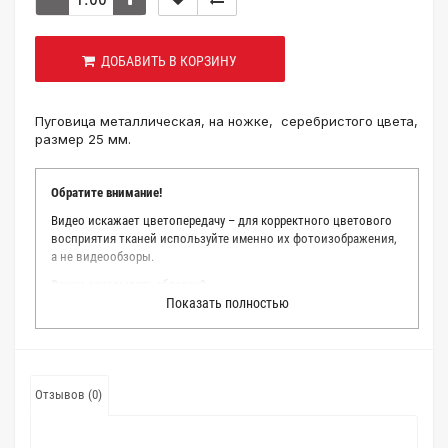
ДОБАВИТЬ В КОРЗИНУ
Пуговица металлическая, на ножке, серебристого цвета,
размер 25 мм.
Обратите внимание!
Видео искажает цветопередачу – для корректного цветового
восприятия тканей используйте именно их фотоизображения,
а не видеообзоры.
Зачем заказывать образец?
Показать полностью
Мы делаем все возможное, чтобы точно описать цвет каждой
ткани из нашего каталога. Мы осматриваем и фотографируем
каждую ткань в естественном свете, стараемся находить
только правильные цветовые условия и описания. Но
несмотря на наши старания, мы не можем гарантировать
Отзывов (0)
точное соответствие цветов из-за одного простого факта:
различия в цветовых настройках мониторов или мобильных
дисплеев слишком велики для однозначного определения