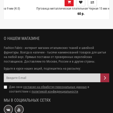
3)
Пуговица металлическая плательная Черная 15 мм на 11мм (К-3)
27112536
60 р.
О НАШЕМ МАГАЗИНЕ
Fashion Fabric - интернет магазин итальянских тканей и швейной
фурнитуры. Всегда в наличии - тысячи наименований товаров для шитья
на любой вкус. Прямые поставки от проверенных европейских
поставщиков. Доставляем по Москве, России и в другие страны.
Будьте в курсе наших акций, подпишитесь на рассылку:
Даю свое
согласие на обработку персональных данных
в
соответствии с
политикой конфиденциальности
МЫ В СОЦИАЛЬНЫХ СЕТЯХ