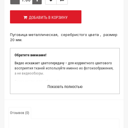
ДОБАВИТЬ В КОРЗИНУ
Пуговица металлическая, серебристого цвета , размер
20 мм.
Обратите внимание!
Видео искажает цветопередачу – для корректного цветового
восприятия тканей используйте именно их фотоизображения,
а не видеообзоры.
Зачем заказывать образец?
Показать полностью
Мы делаем все возможное, чтобы точно описать цвет каждой
ткани из нашего каталога. Мы осматриваем и фотографируем
каждую ткань в естественном свете, стараемся находить
только правильные цветовые условия и описания. Но
несмотря на наши старания, мы не можем гарантировать
Отзывов (0)
точное соответствие цветов из-за одного простого факта:
различия в цветовых настройках мониторов или мобильных
дисплеев слишком велики для однозначного определения