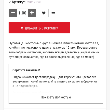
Артикул:
19012326
ДОБАВИТЬ В КОРЗИНУ
Пуговица костюмно-рубашечная пластиковая матовая,
клубнично-красного цвета размер 15 мм.
Поверхность с
волнообразным узором, напоминающим древесину (на различных
пуговицах отличается, где-то более выраженная, где-то менее)
Обратите внимание!
Видео искажает цветопередачу – для корректного цветового
восприятия тканей используйте именно их фотоизображения,
а не видеообзоры.
Зачем заказывать образец?
Показать полностью
Мы делаем все возможное, чтобы точно описать цвет каждой
ткани из нашего каталога. Мы осматриваем и фотографируем
каждую ткань в естественном свете, стараемся находить