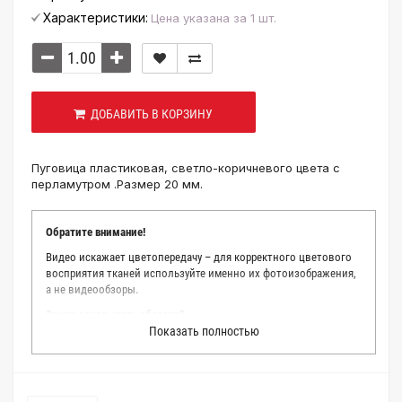
Характеристики:
Цена указана за 1 шт.
ДОБАВИТЬ В КОРЗИНУ
Пуговица пластиковая, светло-коричневого цвета с
перламутром .Размер 20 мм.
Обратите внимание!
Видео искажает цветопередачу – для корректного цветового
восприятия тканей используйте именно их фотоизображения,
а не видеообзоры.
Зачем заказывать образец?
Показать полностью
Мы делаем все возможное, чтобы точно описать цвет каждой
ткани из нашего каталога. Мы осматриваем и фотографируем
каждую ткань в естественном свете, стараемся находить
только правильные цветовые условия и описания. Но