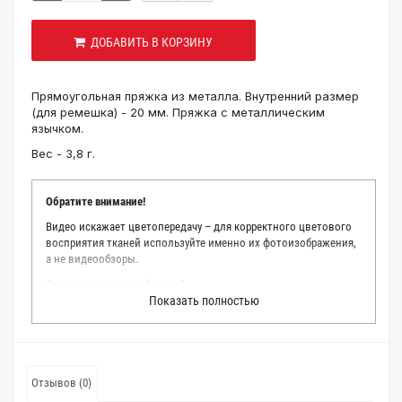
ДОБАВИТЬ В КОРЗИНУ
Прямоугольная пряжка из металла. Внутренний размер
(для ремешка) - 20 мм. Пряжка с металлическим
язычком.
Вес - 3,8 г.
Обратите внимание!
Видео искажает цветопередачу – для корректного цветового
восприятия тканей используйте именно их фотоизображения,
а не видеообзоры.
Зачем заказывать образец?
Показать полностью
Мы делаем все возможное, чтобы точно описать цвет каждой
ткани из нашего каталога. Мы осматриваем и фотографируем
каждую ткань в естественном свете, стараемся находить
только правильные цветовые условия и описания. Но
несмотря на наши старания, мы не можем гарантировать
Отзывов (0)
точное соответствие цветов из-за одного простого факта: