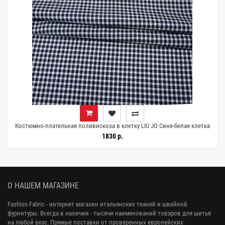
0
Костюмно-плательная поливискоза в клетку LIU JO Сине-белая клетка
DJ H64 BB10 25052652
1830 р.
О НАШЕМ МАГАЗИНЕ
Fashion Fabric - интернет магазин итальянских тканей и швейной
фурнитуры. Всегда в наличии - тысячи наименований товаров для шитья
на любой вкус. Прямые поставки от проверенных европейских