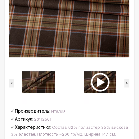
<
>
Производитель:
Италия
Артикул:
20112561
Характеристики:
Состав 62% полиэстер 35% вискоза
3% эластан. Плотность ~260 гр/м2. Ширина 147 см.