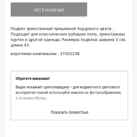
НЕТ В НАЛИЧИИ
Подвяз трикотажный пришивной бордового цвета .
Подходит для классических рубашек поло, трикотажных
курток и другой одежды. Размеры подвяза: ширина 3 см,
длина 43.
воротники компаньоны : 27052238
Обратите внимание!
Видео искажает цветопередачу – для корректного цветового
восприятия тканей используйте именно их фотоизображения,
а не видеообзоры.
Зачем заказывать образец?
Показать полностью
Мы делаем все возможное, чтобы точно описать цвет каждой
ткани из нашего каталога. Мы осматриваем и фотографируем
каждую ткань в естественном свете, стараемся находить
только правильные цветовые условия и описания. Но