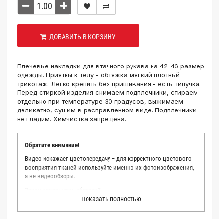
ДОБАВИТЬ В КОРЗИНУ
Плечевые накладки для втачного рукава на 42-46 размер
одежды. Приятны к телу - обтяжка мягкий плотный
трикотаж. Легко крепить без пришивания - есть липучка.
Перед стиркой изделия снимаем подплечники, стираем
отдельно при температуре 30 градусов, выжимаем
деликатно, сушим в расправленном виде. Подплечники
не гладим. Химчистка запрещена.
Обратите внимание!
Видео искажает цветопередачу – для корректного цветового
восприятия тканей используйте именно их фотоизображения,
а не видеообзоры.
Зачем заказывать образец?
Показать полностью
Мы делаем все возможное, чтобы точно описать цвет каждой
ткани из нашего каталога. Мы осматриваем и фотографируем