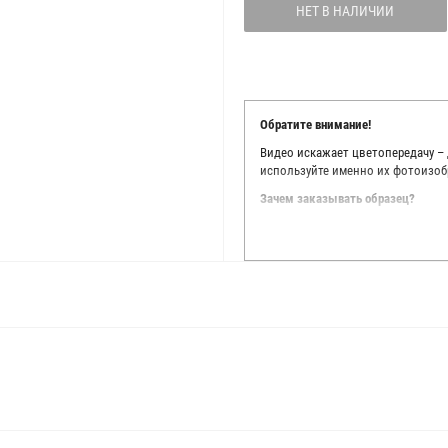
НЕТ В НАЛИЧИИ
Обратите внимание!
Видео искажает цветопередачу –
используйте именно их фотоизоб
Зачем заказывать образец?
Мы делаем все возможное, чтобы
Мы осматриваем и фотографируем
находить только правильные цве
старания, мы не можем гарантиро
простого факта: различия в цве
слишком велики для однозначног
поэтому мы предлагаем вам заказ
Вы занимаетесь индивидуальным 
улучшить работу с клиентами.