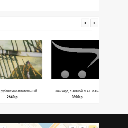
<
>
ечно-плательный
Жаккард льняной MAX MARA
Плащевый 
4 A70 10072606
Коричнево-молочный орнамент DJ
мембр
40 р.
3900 р.
16062601