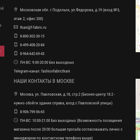
ной
Московская обл. г.Подольск, ул.Федорова, д.19 (вход №3,
этаж 2, офис 200)
в
tkani@f-fabric.ru
8-800-302-30-15
8-499-408-20-84
8-964-642-69-43
ПН-ВС: 9:00-20:00 Без выходных
Telegram-канал:
fashionfabrictkani
НАШИ КОНТАКТЫ В МОСКВЕ
Москва, ул. Павловская, д.18, стр.2 (Бизнес-центр 18.2 -
нужно обойти здание справа, вход с Павловской улицы)
8-906-799-56-65
ПН-ВС: 10:00-21:00 Без выходных (Возможность посещения
магазина после 20:00 большая просьба согласовывать лично с
менеджером по контактному телефону выше)