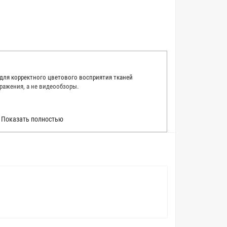
 для корректного цветового восприятия тканей
ражения, а не видеообзоры.
 точно описать цвет каждой ткани из нашего каталога.
Показать полностью
 каждую ткань в естественном свете, стараемся
товые условия и описания. Но несмотря на наши
вать точное соответствие цветов из-за одного
товых настройках мониторов или мобильных дисплеев
о определения какого-либо цветового оттенка. Именно
ать образец перед покупкой любой ткани. Также если
пошивом (ателье), то данная услуга поможет Вам