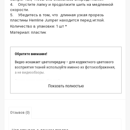
4. Опустите лапку и продолжите шить на медленной
скорости.
5. Убедитесь в том, что длинная узкая прорезь
пластины Hemline Jumper находится перед иглой.
Количество в упаковке:
1 шт *
Материал:
пластик
Обратите внимание!
Видео искажает цветопередачу – для корректного цветового
восприятия тканей используйте именно их фотоизображения,
а не видеообзоры.
Зачем заказывать образец?
Показать полностью
Мы делаем все возможное, чтобы точно описать цвет каждой
ткани из нашего каталога. Мы осматриваем и фотографируем
каждую ткань в естественном свете, стараемся находить
только правильные цветовые условия и описания. Но
несмотря на наши старания, мы не можем гарантировать
Отзывов (0)
точное соответствие цветов из-за одного простого факта:
различия в цветовых настройках мониторов или мобильных
дисплеев слишком велики для однозначного определения