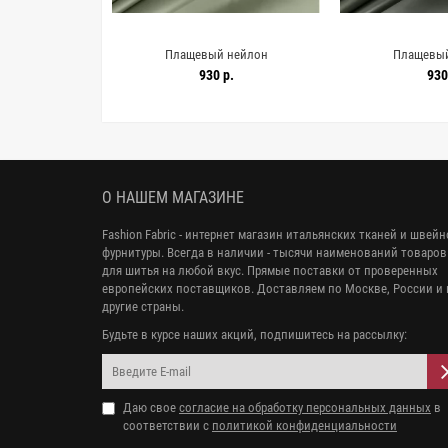
нейлон
Плащевый нейлон
Плащевый
мый MAX MARA
водонепроницаемый MAX MARA
водонепроница
.
930 р.
930
 MM H54/4 KK10
Шалфей MM H54/2 KK30 3102534
Тёмно-зелёный 
32
3102
О НАШЕМ МАГАЗИНЕ
Fashion Fabric - интернет магазин итальянских тканей и швей
фурнитуры. Всегда в наличии - тысячи наименований товаров
для шитья на любой вкус. Прямые поставки от проверенных
европейских поставщиков. Доставляем по Москве, России и 
другие страны.
Будьте в курсе наших акций, подпишитесь на рассылку:
Даю свое
согласие на обработку персональных данных
в
соответствии с
политикой конфиденциальности