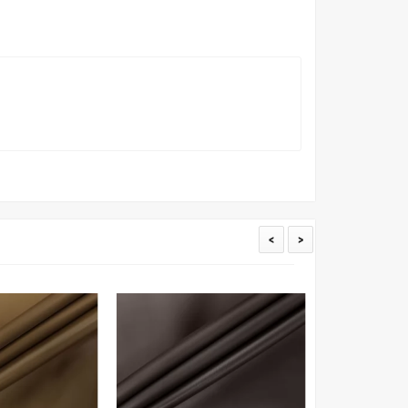
товых настройках мониторов или мобильных дисплеев
о определения какого-либо цветового оттенка. Именно
ать образец перед покупкой любой ткани. Также если
пошивом (ателье), то данная услуга поможет Вам
<
>