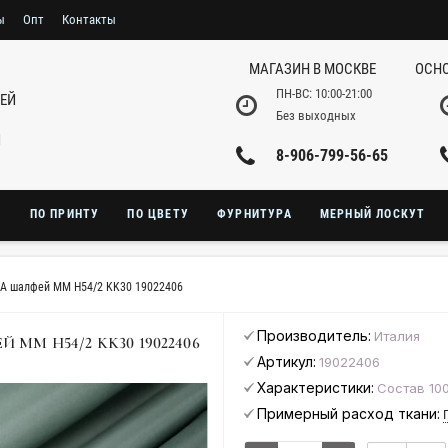
ы
Опт
Контакты
МАГАЗИН В МОСКВЕ
ОСНО
ПН-ВС: 10:00-21:00
НЕЙ
Без выходных
И
8-906-799-56-65
Ю
ПО ПРИНТУ
ПО ЦВЕТУ
ФУРНИТУРА
МЕРНЫЙ ЛОСКУТ
A шалфей MM H54/2 KK30 19022406
Производитель:
Италия
M H54/2 KK30 19022406
Артикул:
19022406
Характеристики:
Состав 100
Примерный расход ткани: