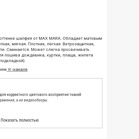
 оттенке шалфея от MAX MARA. Обладает матовым
тная, мягкая. Плотная, легкая. Ветрозащитная,
ти. Сминается. Может слегка просвечивать
ля пошива дождевика, куртки, плаща, жилета
подкладкой).
шем
тг-канале
 для корректного цветового восприятия тканей
ражения, а не видеообзоры.
 точно описать цвет каждой ткани из нашего каталога.
Показать полностью
 каждую ткань в естественном свете, стараемся
товые условия и описания. Но несмотря на наши
вать точное соответствие цветов из-за одного