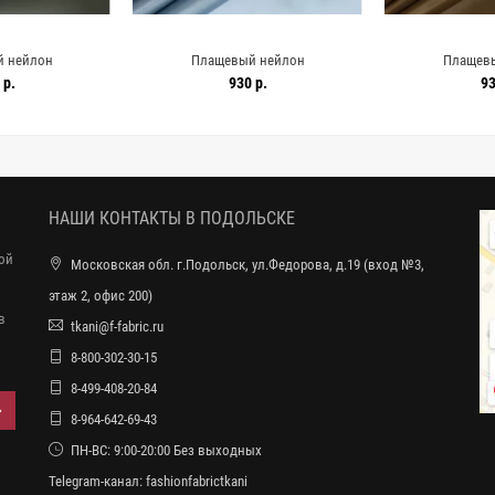
 нейлон
Плащевый нейлон
Плащев
емый MAX MARA
водонепроницаемый MAX MARA
водоотталкив
 р.
930 р.
93
MM H54/2 KK30
Серо-голубой MM H54/1 KK20 3102537
Охристо-коричне
530
31
НАШИ КОНТАКТЫ В ПОДОЛЬСКЕ
ной
Московская обл. г.Подольск, ул.Федорова, д.19 (вход №3,
этаж 2, офис 200)
в
tkani@f-fabric.ru
8-800-302-30-15
8-499-408-20-84
8-964-642-69-43
ПН-ВС: 9:00-20:00 Без выходных
Telegram-канал:
fashionfabrictkani