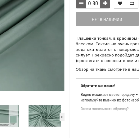
НЕТ В НАЛИЧИИ
Плащевка тонкая, в красивом
блеском. Тактильно очень прия
вода скатывается с поверхнос
силуэт. Прекрасно подойдет д
(простегать с наполнителем и 
Обзор на ткань смотрите в на
Обратите внимание!
Видео искажает цветопередачу –
используйте именно их фотоизоб
Зачем заказывать образец?
>
Мы делаем все возможное, чтобы
Мы осматриваем и фотографируем
находить только правильные цве
старания, мы не можем гарантиро